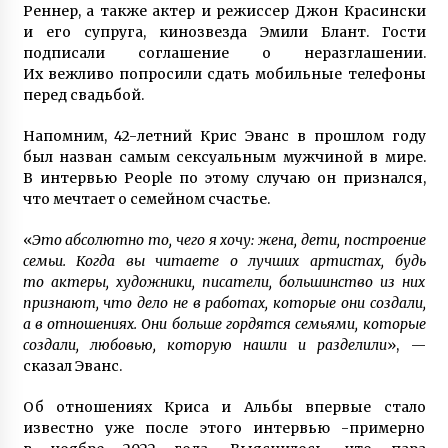
Реннер, а также актер и режиссер Джон Красински
и его супруга, кинозвезда Эмили Блант. Гости
Игорь Руденя, живущий в Чернобыльской
подписали соглашение о неразглашении.
зоне 16 лет, открыл выставку картин в Киеве
Их вежливо попросили сдать мобильные телефоны
6 лет ago
перед свадьбой.
Напомним, 42-летний Крис Эванс в прошлом году
Четверня у супругов с Прикарпатья — врачи
советовали удалить три эмбриона из
был назван самым сексуальным мужчиной в мире.
четырех, прижившихся после ЭКО
В интервью People по этому случаю он признался,
6 лет ago
что мечтает о семейном счастье.
Призер Паралимпийских игр Светлана
«
Это абсолютно то, чего я хочу: жена, дети, построение
Трифонова рассказала о любви, разводе с
семьи. Когда вы читаете о лучших артистах, будь
мужем и рождении детей
то актеры, художники, писатели, большинство из них
7 лет ago
признают, что дело не в работах, которые они создали,
а в отношениях. Они больше гордятся семьями, которые
Антон Васалатий умножает в уме миллионы
чисел и трижды победил на чемпионате
создали, любовью, которую нашли и разделили
», —
Украины по основам счета
сказал Эванс.
6 лет ago
Об отношениях Криса и Альбы впервые стало
В Одессе дочь через 21 год нашла пропавшую
известно уже после этого интервью -примерно
без вести мать благодаря организации Новая