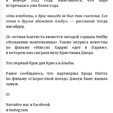
в ноябре 2022 года. Выяснилось, что пара
жизнь
встречалась уже более года.
7 лет ago
«
Они влюблены, и Крис никогда не был так счастлив. Его
семья и друзья обожают Альбу
», — рассказал тогда
инсайдер.
26-летняя Баптиста является звездой сериала Netflix
«Монахиня-воительница». Также актриса известна
по фильму «Миссис Харрис едет в Париж»,
в котором она сыграла музу Кристиана Диора.
Это первый брак для Криса и Альбы.
Ранее сообщалось, что партнерша Брэда Питта
по фильму «Скоростной поезд» Джоуи Кинг вышла
замуж.
25
Читайте нас в Facebook
и Instagram