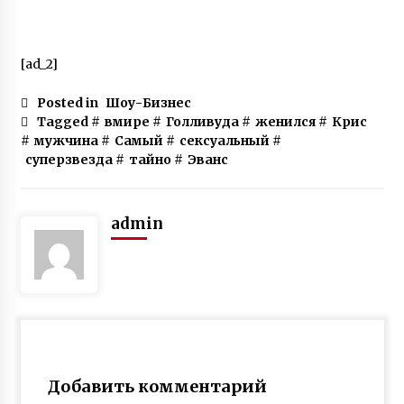
[ad_2]
Posted in
Шоу-Бизнес
Tagged #
вмире
#
Голливуда
#
женился
#
Крис
#
мужчина
#
Самый
#
сексуальный
#
суперзвезда
#
тайно
#
Эванс
admin
Добавить комментарий