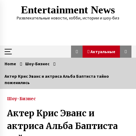
Skip
Entertainment News
to
content
Развлекательные новости, хобби, истории и шоу-биз
Актуальные
Home
Шоу-Бизнес
Актуальные
Актер Крис Эванс и актриса Альба Баптиста тайно
поженились
Слепая женщина из Винницы создала рок-
группу, в которой играют музыканты с
инвалидностью
Шоу-Бизнес
7 лет ago
Актер Крис Эванс и
После гибели мужа в АТО мать двух сыновей
Анна Оцабера из Винницкой области пошла
актриса Альба Баптиста
на войну
7 лет ago