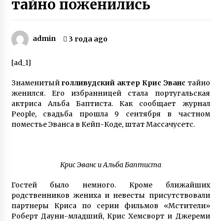
тайно поженились
Героиня ФАКТОВ Таня Воронина, которую
облил кислотой ухажер, рассказала о
рождении у нее двойняшек
admin
3 года ago
3 года ago
Игорь Табанюк погиб – 12 лет назад
[ad_1]
опытный пилот чудом выжил в Гималаях
7 лет ago
Знаменитый
голливудский актер Крис Эванс
тайно
женился. Его избранницей стала португальская
актриса Альба Баптиста. Как сообщает журнал
Контрабанда оружием — капитан дальнего
плавания Геннадий Гаврилов провел пять
People, свадьба прошла 9 сентября в частном
лет в тюрьме Шри-Ланки по ложному
поместье Эванса в Кейп-Коде, штат Массачусетс.
обвинению
3 года ago
Любовь лечит — Екатерина Бонякивская
удочерила девочку с многочисленными
Крис Эванс и Альба Баптиста
диагнозами и спасла ее
6 лет ago
Гостей было немного. Кроме ближайших
родственников жениха и невесты присутствовали
Наталья Шамрай воспитывает детей с
партнеры Криса по серии фильмов «Мстители»
инвалидностью
Роберт Дауни-младший, Крис Хемсворт и Джереми
6 лет ago