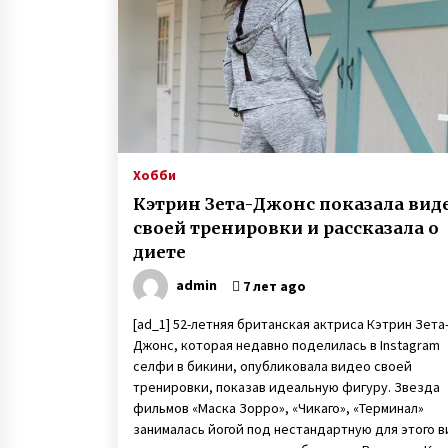
доске
6 лет ago
Четверня у супругов с
Прикарпатья — врачи советовал
удалить три эмбриона из четыре
прижившихся после ЭКО
6 лет ago
Ослиная ферма под Киевом —
владелец Владимир Васильев
Хобби
рассказал о производстве
Кэтрин Зета-Джонс показала вид
уникального ослиного молока
3 года ago
своей тренировки и рассказала о
диете
admin
7 лет ago
[ad_1] 52-летняя британская актриса Кэтрин Зета
Джонс, которая недавно поделилась в Instagram
селфи в бикини, опубликовала видео своей
тренировки, показав идеальную фигуру. Звезда
фильмов «Маска Зорро», «Чикаго», «Терминал»
занималась йогой под нестандартную для этого 