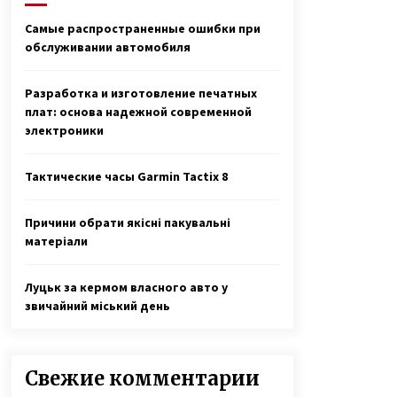
7 лет ago
Самые распространенные ошибки при
обслуживании автомобиля
Неизлечимо больной 11-летний
Саша с Буковины записал
трогательное видео
Разработка и изготовление печатных
6 лет ago
плат: основа надежной современной
электроники
Вся семья Елены Куклы из
Богуслава Киевской области
защищала Украину на Донбассе
Тактические часы Garmin Tactix 8
7 лет ago
Причини обрати якісні пакувальні
матеріали
Луцьк за кермом власного авто у
звичайний міський день
Свежие комментарии