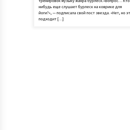
тренировок музыку жанра бурлеск.«Вопрос… Кто
нибудь еще слушает бурлеск на коврике для
йоги?», — подписала свой пост звезда. «Нет, но э
подходит […]