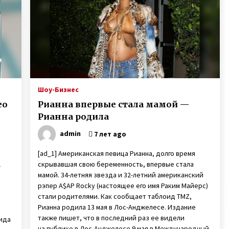
6 лет ago
После гибели мужа в АТО мать
и
двух сыновей Анна Оцабера из
х,
Винницкой области пошла на
войну
7 лет ago
Любовь лечит — Екатерина
Бонякивская удочерила девочку с
Шоу-Бизнес
многочисленными диагнозами и
ео
Рианна впервые стала мамой —
спасла ее
6 лет ago
Рианна родила
admin
7 лет ago
[ad_1] Американская певица Рианна, долго время
скрывавшая свою беременность, впервые стала
-
мамой. 34-летняя звезда и 32-летний американский
рэпер A$AP Rocky (настоящее его имя Раким Майерс)
стали родителями. Как сообщает таблоид TMZ,
Рианна родила 13 мая в Лос-Анджелесе. Издание
также пишет, что в последний раз ее видели
вида
на публике в Лос-Анджелесе 9 мая в Международный