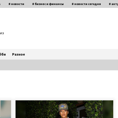
а
# новости
# бизнес и финансы
# новости сегодня
# акт
биз
бби
Разное
Призер Паралимпийских игр
Светлана Трифонова рассказала о
сь
любви, разводе с мужем и
рождении детей
7 лет ago
4
Игорь Руденя, живущий в
Чернобыльской зоне 16 лет,
открыл выставку картин в Киеве