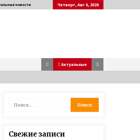
Четверг, Авг 6, 2026
уальные новости
Актуальные
В Одессе дочь через 21 год нашла
Найти:
пропавшую без вести мать
благодаря организации Новая
жизнь
7 лет ago
Игорь Табанюк погиб – 12 лет
Свежие записи
назад опытный пилот чудом
выжил в Гималаях