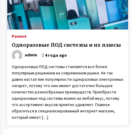
7 лет ago
Пенсионер поступил в университет и там
встретил свою любовь
7 лет ago
Разное
Героиня ФАКТОВ Таня Воронина, которую
Одноразовые ПОД системы и их плюсы
облил кислотой ухажер, рассказала о
рождении у нее двойняшек
admin
4 года ago
3 года ago
Одноразовые ПОД системы становятся все более
Неизлечимо больной 11-летний Саша с
популярным решением на современном рынке. Не так
Буковины записал трогательное видео
давно настал пик популярности одноразовых электронных
6 лет ago
сигарет, потому что они имеют достаточно большое
количество разнообразных преимуществ. Приобрести
В Одессе дочь через 21 год нашла пропавшую
одноразовые под системы можно на любой вкус, потому
без вести мать благодаря организации Новая
что ассортимент вкусов приятно удивляет. Главное
жизнь
обратиться в специализированный интернет-магазин,
7 лет ago
который имеет […]
«Фото Ивана на фронте увидела в списке
друзей у кого-то в Facebook. Местность
показалась мне знакомой. И я написала ему»