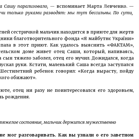
да Сашу парализовало, —
вспоминает Марта Левченко. —
ачи только руками разводят: мы тут бессильны. По сути,
етней сестричкой мальчик находится в приюте для жертв
дники благотворительного фонда «Я майбутнє України»
опала в этот приют. Как удалось выяснить «ФАКТАМ»,
 сельском доме живет отец Саши, который, напиваясь,
 сын тяжело заболел, отец его мучил. Дожидался, когда
спускал руки. Кстати, маленький Саша всегда заступался
 Шестилетний ребенок говорил: «Когда вырасту, пойду
 кого обижают».
юте, отец ни разу не поинтересовался его здоровьем,
нь рождения.
 тяжелое состояние, мальчик держится мужественно
е мог разговаривать. Как вы узнали о его заветном