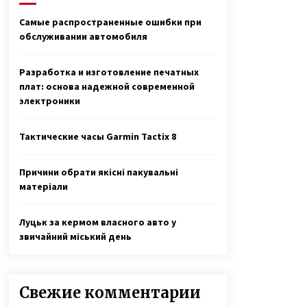
тюрьме Шри-Ланки по ложному
3 года ago
обвинению
Самые распространенные ошибки при
обслуживании автомобиля
Антон Васалатий умножает в уме
миллионы чисел и трижды
победил на чемпионате Украины
Разработка и изготовление печатных
по основам счета
6 лет ago
плат: основа надежной современной
электроники
После гибели мужа в АТО мать
двух сыновей Анна Оцабера из
Винницкой области пошла на
Тактические часы Garmin Tactix 8
войну
7 лет ago
Причини обрати якісні пакувальні
матеріали
Луцьк за кермом власного авто у
звичайний міський день
Свежие комментарии