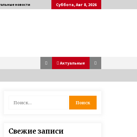
Суббота, Авг 8, 2026
уальные новости
Актуальные
Героиня ФАКТОВ Таня Воронина,
Найти:
которую облил кислотой ухажер,
рассказала о рождении у нее
двойняшек
3 года ago
Контрабанда оружием — капитан
Свежие записи
дальнего плавания Геннадий
Гаврилов провел пять лет в