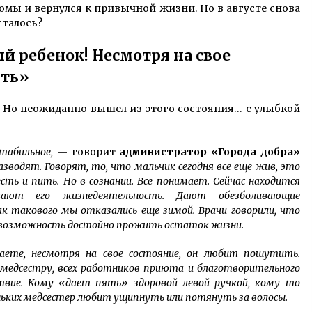
омы и вернулся к привычной жизни. Но в августе снова
сталось?
 ребенок! Несмотря на свое
ить»
и. Но неожиданно вышел из этого состояния… с улыбкой
стабильное,
— говорит
администратор «Города добра»
зводят. Говорят, то, что мальчик сегодня все еще жив, это
ть и пить. Но в сознании. Все понимает. Сейчас находится
вают его жизнедеятельность. Дают обезболивающие
 такового мы отказались еще зимой. Врачи говорили, что
ть возможность достойно прожить остаток жизни.
наете, несмотря на свое состояние, он любит пошутить.
медсестру, всех работников приюта и благотворительного
твие. Кому «дает пять» здоровой левой ручкой, кому-то
ньких медсестер любит ущипнуть или потянуть за волосы.