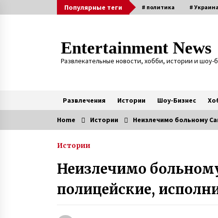
Skip
Популярные теги
# политика
# Украин
to
content
Entertainment News
Развлекательные новости, хобби, истории и шоу-
Развлечения
Истории
Шоу-Бизнес
Хо
Home
Истории
Неизлечимо больному Саш
Актуальные
Истории
Четверня у супругов с
Прикарпатья — врачи советовал
Неизлечимо больному
удалить три эмбриона из четыре
прижившихся после ЭКО
6 лет ago
полицейские, исполни
«Фото Ивана на фронте увидела
в списке друзей у кого-то
в Facebook. Местность показала