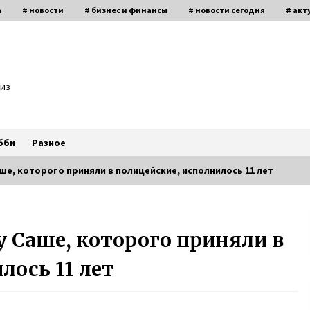
а
# новости
# бизнес и финансы
# новости сегодня
# акт
биз
бби
Разное
е, которого приняли в полицейские, исполнилось 11 лет
Пластическая операция носа
и
изменила судьбу женщины —
 Саше, которого приняли в
х,
героиня телешоу 1+1 Валентина
Тлуста рассказала о себе
7 лет ago
лось 11 лет
Вся семья Елены Куклы из
Богуслава Киевской области
сь
защищала Украину на Донбассе