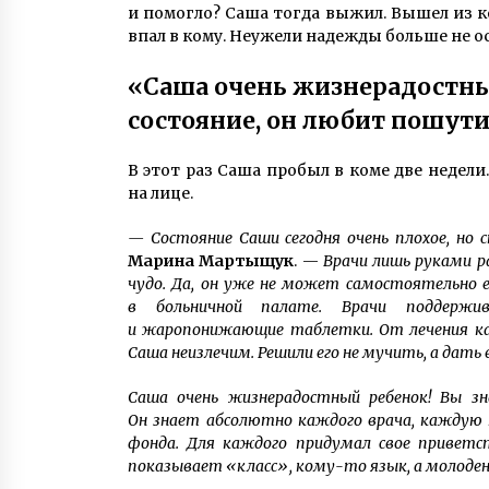
и помогло? Саша тогда выжил. Вышел из к
впал в кому. Неужели надежды больше не о
«Саша очень жизнерадостный
состояние, он любит пошут
В этот раз Саша пробыл в коме две недел
на лице.
— Состояние Саши сегодня очень плохое, но 
Марина Мартыщук
. —
Врачи лишь руками ра
чудо. Да, он уже не может самостоятельно ес
в больничной палате. Врачи поддержи
и жаропонижающие таблетки. От лечения как
Саша неизлечим. Решили его не мучить, а да
Саша очень жизнерадостный ребенок! Вы з
Он знает абсолютно каждого врача, каждую 
фонда. Для каждого придумал свое приветс
показывает «класс», кому-то язык, а молоде