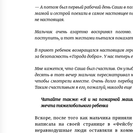
— А потом был первый рабочий день Саши в по
мамой и сестрой поехали в самое настоящее п
не настоящая.
Мальчик очень азартно воспринял погоню.
поступить, и тот жестами пытался показать
В приют ребенок возвращался настоящим герое
за безопасность «Города добра». У нас теперь е
Мне кажется, что Саша был счастлив. Он улыба
десять в тот вечер мальчик пересматривал на
чтобы смотрели вместе. Очень долго переби
Таким счастливым я его, пожалуй, никогда еще 
Читайте также: «Я и на пожарной машине
мечта тяжелобольного ребенка
Вскоре, после того как мальчика приняли
написала на своей странице в «Фейсб
неравнодушные люди оставляли в комме