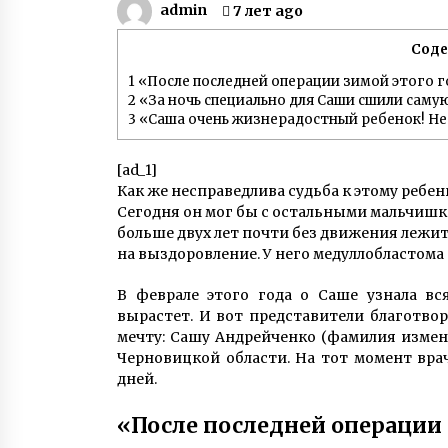
admin
7 лет ago
мне знакомой. И я написала ему»
3 года ago
Сод
Игорь Табанюк погиб – 12 лет
назад опытный пилот чудом
1
«После последней операции зимой этого г
выжил в Гималаях
2
«За ночь специально для Саши сшили сам
7 лет ago
3
«Саша очень жизнерадостный ребенок! Нес
Марина и Дмитрий Самилыки из
[ad_1]
Сум усыновили сразу троих дете
изъятых из неблагополучной
Как же несправедлива судьба к этому ребен
семьи
7 лет ago
Сегодня он мог бы с остальными мальчишка
больше двух лет почти без движения лежит
на выздоровление. У него медуллобластома
В феврале этого года о Саше узнала вс
вырастет. И вот представители благотво
мечту: Сашу Андрейченко (фамилия изме
Черновицкой области. На тот момент вра
дней.
«После последней операции 