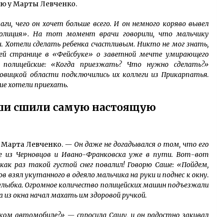
ю у Марты Левченко.
и, чего он хочет больше всего. И он немного коряво вывел
«полиция». На тот момент врачи говорили, что мальчику
. Хотели сделать ребенка счастливым. Никто не мог знать,
оей странице в «Фейсбуке» о заветной мечте умирающего
полицейские: «Когда приезжать? Что нужно сделать?»
вицкой области подключились их коллеги из Прикарпатья.
гие хотели приехать.
аши сшили самую настоящую
 Марта Левченко. —
Он даже не догадывался о том, что его
е из Черновцов и Ивано-Франковска уже в пути. Вот-вот
ак раз такой густой снег повалил! Говорю Саше: «Пойдем,
в взял укутанного в одеяло мальчика на руки и поднес к окну.
улыбка. Огромное количество полицейских машин подъезжали
а из окна начал махать им здоровой ручкой.
ом автомобиле?» — спросила Сашу, и он радостно закивал