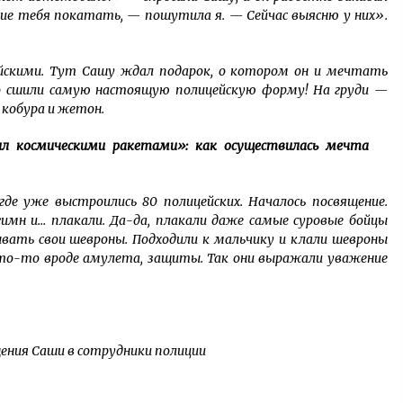
йские тебя покатать, — пошутила я. — Сейчас выясню у них».
ейскими. Тут Сашу ждал подарок, о котором он и мечтать
его сшили самую настоящую полицейскую форму! На груди —
 кобура и жетон.
л космическими ракетами»: как осуществилась мечта
где уже выстроились 80 полицейских. Началось посвящение.
гимн и… плакали. Да-да, плакали даже самые суровые бойцы
вать свои шевроны. Подходили к мальчику и клали шевроны
что-то вроде амулета, защиты. Так они выражали уважение
ения Саши в сотрудники полиции