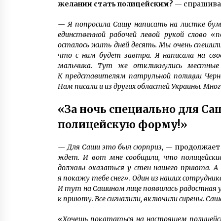
желании стать полицейским?
— спрашива
— Я попросила Сашу написать на листке бумаг
единственной рабочей левой рукой слово 
осталось жить дней десять. Мы очень спешили
что с ним будет завтра. Я написала на св
мальчика. Тут же откликнулись местные 
К представителям патрульной полиции Черно
Нам писали и из других областей Украины. Мно
«За ночь специально для С
полицейскую форму!»
— Для Саши это был сюрприз, —
продолжает
ждет. И вот мне сообщили, что полицейски
должны оказаться у стен нашего приюта. А к
я покажу тебе снег». Один из наших сотруднико
И тут на Сашином лице появилась радостная 
к приюту. Все сигналили, включили сирены. Саш
«Хочешь покататься на настоящем полицейск