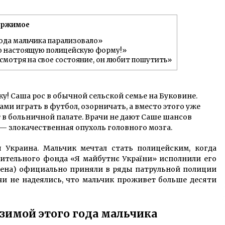
7 лет ago
ержимое
В Одессе дочь через 21 год нашла
пропавшую без вести мать
ода мальчика парализовало»
благодаря организации Новая
ую настоящую полицейскую форму!»
жизнь
7 лет ago
мотря на свое состояние, он любит пошутить»
Пенсионер поступил в
й,
университет и там встретил свою
любовь
ку! Саша рос в обычной сельской семье на Буковине.
7 лет ago
ми играть в футбол, озорничать, а вместо этого уже
 в больничной палате. Врачи не дают Саше шансов
 — злокачественная опухоль головного мозга.
я Украина. Мальчик мечтал стать полицейским, когда
рительного фонда «Я майбутнє України» исполнили его
нена) официально приняли в ряды патрульной полиции
чи не надеялись, что мальчик проживет больше десяти
зимой этого года мальчика