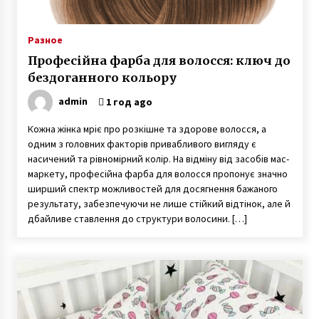
Разное
Професійна фарба для волосся: ключ до
бездоганного кольору
admin
1 год ago
Кожна жінка мріє про розкішне та здорове волосся, а
одним з головних факторів привабливого вигляду є
насичений та рівномірний колір. На відміну від засобів мас-
маркету, професійна фарба для волосся пропонує значно
ширший спектр можливостей для досягнення бажаного
результату, забезпечуючи не лише стійкий відтінок, але й
дбайливе ставлення до структури волосини. […]