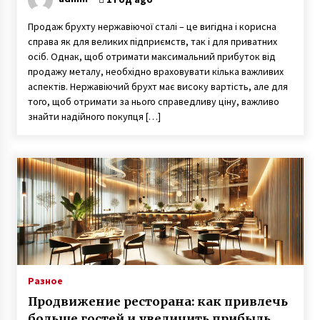
Продаж брухту нержавіючої сталі – це вигідна і корисна
справа як для великих підприємств, так і для приватних
осіб. Однак, щоб отримати максимальний прибуток від
продажу металу, необхідно враховувати кілька важливих
аспектів. Нержавіючий брухт має високу вартість, але для
того, щоб отримати за нього справедливу ціну, важливо
знайти надійного покупця […]
Разное
Продвижение ресторана: как привлечь
больше гостей и увеличить прибыль