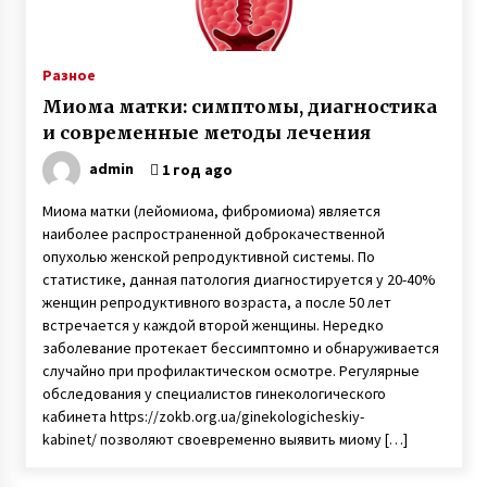
Супермодель Маша Тельная рассказала о
модном бизнесе, гонорарах и личной жизни
6 лет ago
Разное
Миома матки: симптомы, диагностика
Любовь лечит — Екатерина Бонякивская
и современные методы лечения
удочерила девочку с многочисленными
диагнозами и спасла ее
admin
1 год ago
6 лет ago
Миома матки (лейомиома, фибромиома) является
Наталья Шамрай воспитывает детей с
наиболее распространенной доброкачественной
инвалидностью
опухолью женской репродуктивной системы. По
6 лет ago
статистике, данная патология диагностируется у 20-40%
женщин репродуктивного возраста, а после 50 лет
встречается у каждой второй женщины. Нередко
Раненый под Зеленопольем в 2014 году
десатник Евгений Исаев на протезе овладел
заболевание протекает бессимптомно и обнаруживается
катанием Sup-доске
случайно при профилактическом осмотре. Регулярные
6 лет ago
обследования у специалистов гинекологического
кабинета https://zokb.org.ua/ginekologicheskiy-
Слепая женщина из Винницы создала рок-
kabinet/ позволяют своевременно выявить миому […]
группу, в которой играют музыканты с
инвалидностью