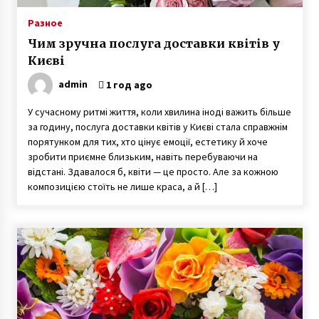
Разное
Чим зручна послуга доставки квітів у
Києві
admin
1 год ago
У сучасному ритмі життя, коли хвилина іноді важить більше
за годину, послуга доставки квітів у Києві стала справжнім
порятунком для тих, хто цінує емоції, естетику й хоче
зробити приємне близьким, навіть перебуваючи на
відстані. Здавалося б, квіти — це просто. Але за кожною
композицією стоїть не лише краса, а й […]