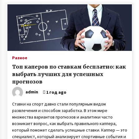
7 лет ago
Контрабанда оружием — капитан дальнего
плавания Геннадий Гаврилов провел пять
лет в тюрьме Шри-Ланки по ложному
обвинению
3 года ago
Четверня у супругов с Прикарпатья — врачи
советовали удалить три эмбриона из
четырех, прижившихся после ЭКО
Разное
6 лет ago
Топ каперов по ставкам бесплатно: как
В Одессе дочь через 21 год нашла пропавшую
выбрать лучших для успешных
без вести мать благодаря организации Новая
прогнозов
жизнь
7 лет ago
admin
1 год ago
Игорь Руденя, живущий в Чернобыльской
Ставки на спорт давно стали популярным видом
зоне 16 лет, открыл выставку картин в Киеве
развлечения и способом заработка. В этом мире
6 лет ago
множества вариантов прогнозов и аналитики часто
возникает вопрос, как выбрать правильного каппера,
который поможет сделать успешные ставки. Каппер — это
Агентство знакомств с иностранцами —
киевлянка рассказала о работе фальшивой
специалист, который анализирует спортивные события и