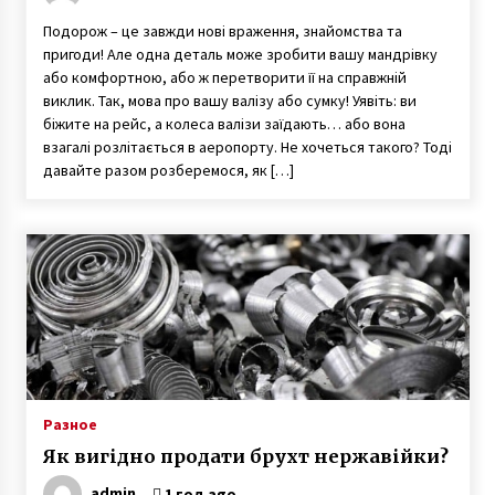
Подорож – це завжди нові враження, знайомства та
пригоди! Але одна деталь може зробити вашу мандрівку
або комфортною, або ж перетворити її на справжній
виклик. Так, мова про вашу валізу або сумку! Уявіть: ви
біжите на рейс, а колеса валізи заїдають… або вона
взагалі розлітається в аеропорту. Не хочеться такого? Тоді
давайте разом розберемося, як […]
Разное
Як вигідно продати брухт нержавійки?
admin
1 год ago