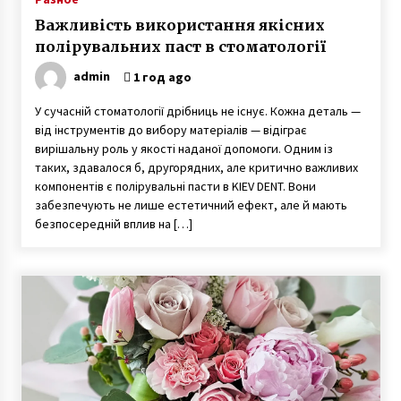
Важливість використання якісних
полірувальних паст в стоматології
admin
1 год ago
У сучасній стоматології дрібниць не існує. Кожна деталь —
від інструментів до вибору матеріалів — відіграє
вирішальну роль у якості наданої допомоги. Одним із
таких, здавалося б, другорядних, але критично важливих
компонентів є полірувальні пасти в KIEV DENT. Вони
забезпечують не лише естетичний ефект, але й мають
безпосередній вплив на […]