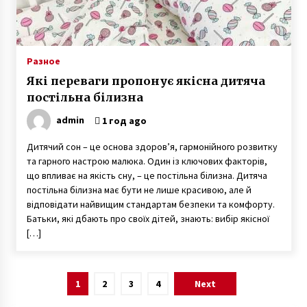
Разное
Які переваги пропонує якісна дитяча
постільна білизна
admin
1 год ago
Дитячий сон – це основа здоров’я, гармонійного розвитку
та гарного настрою малюка. Один із ключових факторів,
що впливає на якість сну, – це постільна білизна. Дитяча
постільна білизна має бути не лише красивою, але й
відповідати найвищим стандартам безпеки та комфорту.
Батьки, які дбають про своїх дітей, знають: вибір якісної
[…]
Навигация
1
2
3
4
Next
по