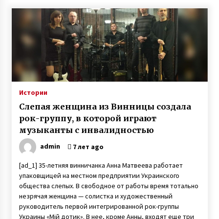
7 лет ago
Пластическая операция носа изменила
судьбу женщины — героиня телешоу 1+1
Валентина Тлуста рассказала о себе
7 лет ago
Четверня у супругов с Прикарпатья — врачи
советовали удалить три эмбриона из
четырех, прижившихся после ЭКО
Истории
6 лет ago
Слепая женщина из Винницы создала
Пенсионер поступил в университет и там
рок-группу, в которой играют
встретил свою любовь
музыканты с инвалидностью
7 лет ago
admin
7 лет ago
О смерти мужа мать 13 детей так
[ad_1] 35-летняя винничанка Анна Матвеева работает
и не узнала — через девять дней она тоже
упаковщицей на местном предприятии Украинского
сгорела от ковида
общества слепых. В свободное от работы время тотально
3 года ago
незрячая женщина — солистка и художественный
руководитель первой интегрированной рок-группы
Наталья Шамрай воспитывает детей с
инвалидностью
Украины «Мій дотик». В нее, кроме Анны, входят еще три