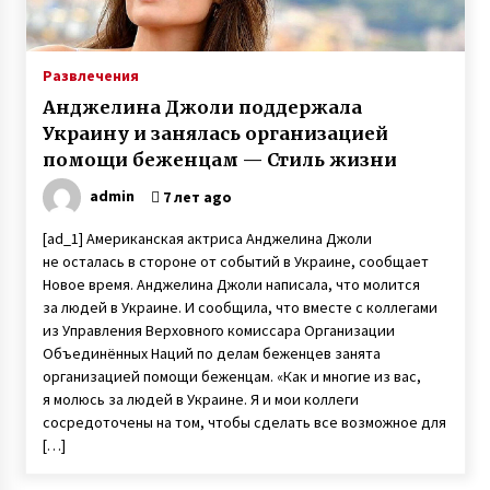
Раненый под Зеленопольем в 2014 году
десатник Евгений Исаев на протезе овладел
катанием Sup-доске
Развлечения
6 лет ago
Анджелина Джоли поддержала
Любовь лечит — Екатерина Бонякивская
Украину и занялась организацией
удочерила девочку с многочисленными
помощи беженцам — Стиль жизни
диагнозами и спасла ее
6 лет ago
admin
7 лет ago
Контрабанда оружием — капитан дальнего
[ad_1] Американская актриса Анджелина Джоли
плавания Геннадий Гаврилов провел пять
не осталась в стороне от событий в Украине, сообщает
лет в тюрьме Шри-Ланки по ложному
Новое время. Анджелина Джоли написала, что молится
обвинению
3 года ago
за людей в Украине. И сообщила, что вместе с коллегами
из Управления Верховного комиссара Организации
«Фото Ивана на фронте увидела в списке
Объединённых Наций по делам беженцев занята
друзей у кого-то в Facebook. Местность
показалась мне знакомой. И я написала ему»
организацией помощи беженцам. «Как и многие из вас,
3 года ago
я молюсь за людей в Украине. Я и мои коллеги
сосредоточены на том, чтобы сделать все возможное для
Слепая женщина из Винницы создала рок-
[…]
группу, в которой играют музыканты с
инвалидностью