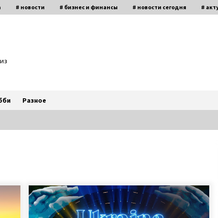
а
# новости
# бизнес и финансы
# новости сегодня
# акт
биз
бби
Разное
Антон Васалатий умножает в уме
миллионы чисел и трижды
победил на чемпионате Украины
по основам счета
6 лет ago
«Фото Ивана на фронте увидела
в списке друзей у кого-то
в Facebook. Местность показалась