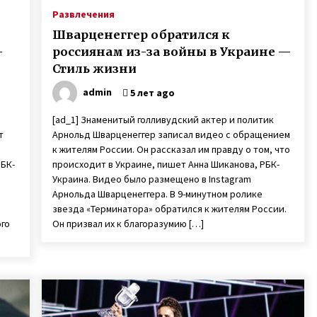
Развлечения
Шварценеггер обратился к
—
россиянам из-за войны в Украине —
Стиль жизни
admin
5 лет ago
[ad_1] Знаменитый голливудский актер и политик
т
Арнольд Шварценеггер записал видео с обращением
к жителям России. Он рассказал им правду о том, что
РБК-
происходит в Украине, пишет Анна Шиканова, РБК-
Украина. Видео было размещено в Instagram
Арнольда Шварценеггера. В 9-минутном ролике
звезда «Терминатора» обратился к жителям России.
ого
Он призвал их к благоразумию […]