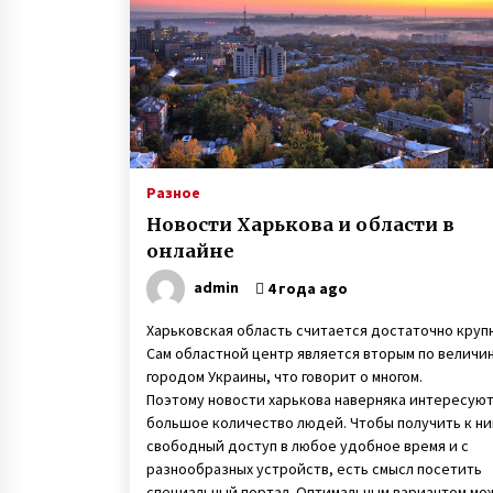
6 лет ago
Неизлечимо больному Саше,
которого приняли в полицейские
исполнилось 11 лет
7 лет ago
Агентство знакомств с
иностранцами — киевлянка
Разное
рассказала о работе фальшивой
Новости Харькова и области в
невестой и своих заработках
7 лет ago
онлайне
admin
4 года ago
Харьковская область считается достаточно круп
Сам областной центр является вторым по величи
городом Украины, что говорит о многом.
Поэтому новости харькова наверняка интересую
большое количество людей. Чтобы получить к ни
свободный доступ в любое удобное время и с
разнообразных устройств, есть смысл посетить
специальный портал. Оптимальным вариантом мо