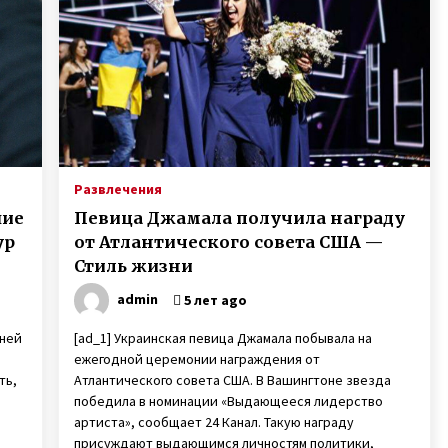
Развлечения
шие
Певица Джамала получила награду
ур
от Атлантического совета США —
Стиль жизни
admin
5 лет ago
мней
[ad_1] Украинская певица Джамала побывала на
ежегодной церемонии награждения от
ть,
Атлантического совета США. В Вашингтоне звезда
победила в номинации «Выдающееся лидерство
артиста», сообщает 24 Канал. Такую награду
присуждают выдающимся личностям политики,