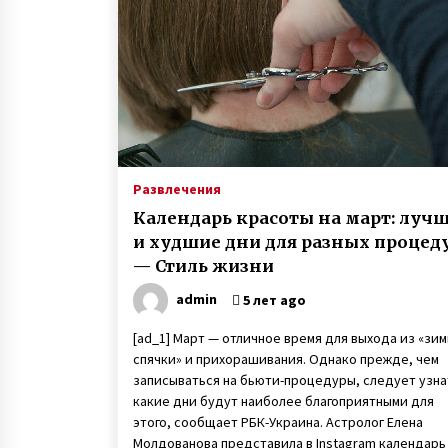
Развлечения
Календарь красоты на март: луч
и худшие дни для разных процед
— Стиль жизни
admin
5 лет ago
[ad_1] Март — отличное время для выхода из «зи
спячки» и прихорашивания. Однако прежде, чем
записываться на бьюти-процедуры, следует узна
какие дни будут наиболее благоприятными для
этого, сообщает РБК-Украина. Астролог Елена
Молдованова представила в Instagram календарь