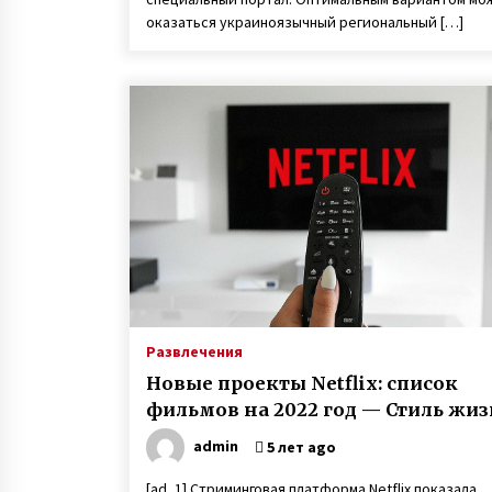
оказаться украиноязычный региональный […]
Развлечения
Новые проекты Netflix: список
фильмов на 2022 год — Стиль жи
admin
5 лет ago
[ad_1] Стриминговая платформа Netflix показала