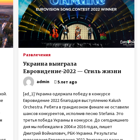
мне знакомой. И я написала ему»
3 года ago
Неизлечимо больной 11-летний
,
Саша с Буковины записал
трогательное видео
6 лет ago
Игорь Руденя, живущий в
Чернобыльской зоне 16 лет,
Развлечения
открыл выставку картин в Киеве
Украина выиграла
6 лет ago
Евровидение-2022 — Стиль жизни
admin
5 лет ago
ной.
[ad_1] Украина одержала победу в конкурсе
не
Евровидение 2022 благодаря выступлению Kalush
Orchestra. Ребята в грандиозном финале не оставили
т
шансов конкурентов, исполнив песню Stefania. Это
м
третья победа Украины в конкурсе. До сегодняшнего
дня мы побеждали в 2004 и 2016 годах, пишет
Дмитрий Войналович, РБК-Украина. Результаты
жет
голосования Евровидение 2022 Зрители из разных