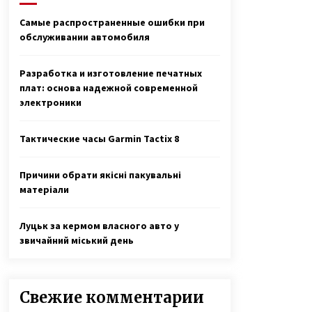
жизнь
7 лет ago
Самые распространенные ошибки при
обслуживании автомобиля
Слепая женщина из Винницы
создала рок-группу, в которой
играют музыканты с
Разработка и изготовление печатных
инвалидностью
7 лет ago
плат: основа надежной современной
электроники
Контрабанда оружием — капитан
дальнего плавания Геннадий
Гаврилов провел пять лет в
Тактические часы Garmin Tactix 8
тюрьме Шри-Ланки по ложному
3 года ago
обвинению
Причини обрати якісні пакувальні
матеріали
Луцьк за кермом власного авто у
звичайний міський день
Свежие комментарии