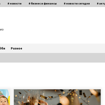
а
# новости
# бизнес и финансы
# новости сегодня
# акт
биз
бби
Разное
Супермодель Маша Тельная
рассказала о модном бизнесе,
гонорарах и личной жизни
6 лет ago
Агентство знакомств с
иностранцами — киевлянка
рассказала о работе фальшивой