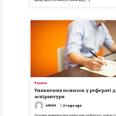
Разное
Уникнення помилок у рефераті д
аспірантури
admin
2 года ago
Основні помилки при написанні реферату для вст