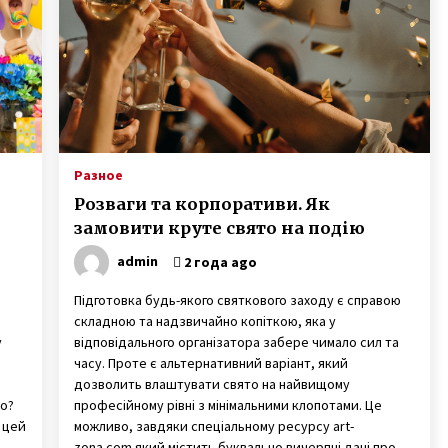
невестой и своих заработках
7 лет ago
Игорь Руденя, живущий в
й,
Чернобыльской зоне 16 лет,
открыл выставку картин в Киеве
6 лет ago
Раненый под Зеленопольем в 2014
ю
году десатник Евгений Исаев на
Разное
протезе овладел катанием Sup-
Розваги та корпоративи. Як
доске
6 лет ago
замовити круте свято на подію
admin
2 года ago
Підготовка будь-якого святкового заходу є справою
складною та надзвичайно копіткою, яка у
у
відповідального організатора забере чимало сил та
часу. Проте є альтернативний варіант, який
дозволить влаштувати свято на найвищому
ло?
професійному рівні з мінімальними клопотами. Це
 цей
можливо, завдяки спеціальному ресурсу art-
zona.com який містить буквально вичерпні дані про