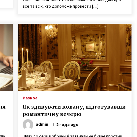
все та всіх, хто допоможе провести […]
Разное
ля
Як здивувати кохану, підготувавши
романтичну вечерю
admin
2 года ago
упу
Шлях до серця обраниці зазвичай не буває простим.