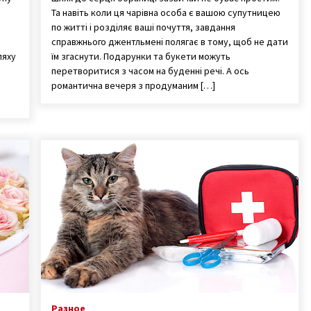
Та навіть коли ця чарівна особа є вашою супутницею
по житті і розділяє ваші почуття, завдання
справжнього джентльмені полягає в тому, щоб не дати
ляху
їм згаснути. Подарунки та букети можуть
,
перетворитися з часом на буденні речі. А ось
романтична вечеря з продуманим […]
Разное