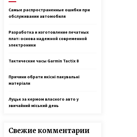
двойняшек
3 года ago
Самые распространенные ошибки при
обслуживании автомобиля
Наталья Шамрай воспитывает
детей с инвалидностью
6 лет ago
Разработка и изготовление печатных
плат: основа надежной современной
электроники
«Фото Ивана на фронте увидела
в списке друзей у кого-то
в Facebook. Местность показалась
Тактические часы Garmin Tactix 8
мне знакомой. И я написала ему»
3 года ago
Причини обрати якісні пакувальні
матеріали
Луцьк за кермом власного авто у
звичайний міський день
Свежие комментарии