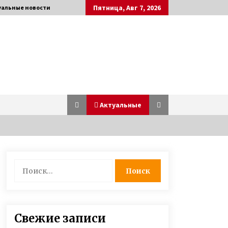
Пятница, Авг 7, 2026
уальные новости
Актуальные
Любовь лечит — Екатерина
Найти:
Бонякивская удочерила девочку с
многочисленными диагнозами и
спасла ее
6 лет ago
Героиня ФАКТОВ Таня Воронина,
Свежие записи
которую облил кислотой ухажер,
рассказала о рождении у нее