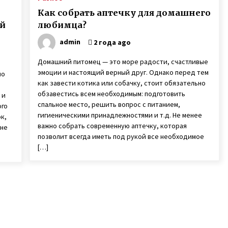
Как собрать аптечку для домашнего
ой
любимца?
admin
2 года ago
Домашний питомец — это море радости, счастливые
эмоции и настоящий верный друг. Однако перед тем
мо
как завести котика или собачку, стоит обязательно
обзавестись всем необходимым: подготовить
 и
спальное место, решить вопрос с питанием,
ого
гигиеническими принадлежностями и т.д. Не менее
к,
важно собрать современную аптечку, которая
 не
позволит всегда иметь под рукой все необходимое
[…]