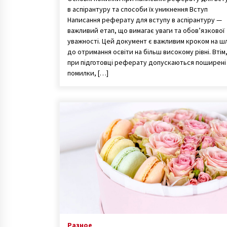
в аспірантуру та способи їх уникнення Вступ
Написання реферату для вступу в аспірантуру —
важливий етап, що вимагає уваги та обов’язкової
уважності. Цей документ є важливим кроком на ш
до отримання освіти на більш високому рівні. Втім
при підготовці реферату допускаються поширені
помилки, […]
Разное