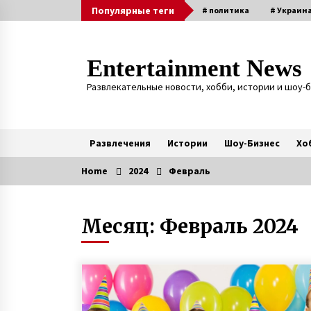
Skip
Популярные теги
# политика
# Украин
to
content
Entertainment News
Развлекательные новости, хобби, истории и шоу-
Развлечения
Истории
Шоу-Бизнес
Хо
Home
2024
Февраль
Актуальные
Месяц:
Февраль 2024
После гибели мужа в АТО мать
двух сыновей Анна Оцабера из
Винницкой области пошла на
войну
7 лет ago
Игорь Табанюк погиб – 12 лет
назад опытный пилот чудом
выжил в Гималаях