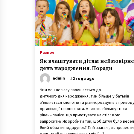
7 лет ago
Марина и Дмитрий Самилыки из
Сум усыновили сразу троих дете
изъятых из неблагополучной
семьи
7 лет ago
Пенсионер поступил в
университет и там встретил сво
Разное
любовь
Як влаштувати дітям неймовірне
7 лет ago
день народження. Поради
admin
2 года ago
Чим менше часу залишається до
дитячого дня народження, тим більше у батьків
з’являється клопотів та різних роздумів з привод
організації такого свята. А також збільшується
рівень паніки. Що приготувати на стіл? Кого
запросити? Як зробити так, щоб дітям було весе
Який обрати подарунок? Та й взагалі, як провести
день, щоб очі малечі сяяли від […]