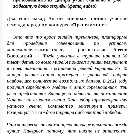
преподаватель из Днепра учит считать в уме
за десятую долю секунды (фото, видео)
Два года назад Антон впервые принял участие
в международном конкурсе «Пранглимине».
— Это что-то вроде онлайн-тренажера, платформа
для проведения соревнований по устному
математическому счету,
— рассказывает
Антон
Васалатий
. —
Тогда участие в турнире приняли 30
тысяч детей со всего мира! Я показал лучший результат
в своей номинации и установил рекорд Украины. За 20
минут решин сотни примеров и уравнений, набрав
наибольшее количество возможных баллов. В 2021 году
получил серебряную медаль в этих соревнованиях. Три
раза представлял Винницкую область на чемпионате
Украины по основам счета. Это набор тренажеров для
устного счета, компьютер генерирует примеры.
Возвращался с каждого турнира с абсолютной победой.
Что интересно, во время тренировок результаты всегда
лучше. Наверное, потому, что никто не отвлекает.