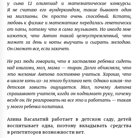
у сына 12 олимпиад и математические конкурсы.
Я не считаю его вундеркиндом, такие бывают один
на миллионы. Он просто очень способный. Кстати,
любовь к физике и математике передалась генетически
от папы, потому что я сама музыкант. Но иногда мне
кажется, что Антон такой целеустремленный, что
может за день и ноты выучить и сыграть мелодию.
Он сможет все, если захочет.
Не раз люди говорили, что я заставляю ребенка сидеть
над книгами, мол, мама — тиран. Долго объясняла, что
это желание Антона постоянно учиться. Хорошо, что
в школе хоть из-за этого буллинга нет. Однако какая-то
детская зависть ощущается. Мол, почему Антона
спрашивают учителя, когда он поднимает руку, почему
везде он. Не реагировать на все это и работать — такая
у моего ребенка политика.
Алина Васалатий работает в детском саду, детей
воспитывает одна, поэтому вкладывать средства
в репетиторов возможности нет.