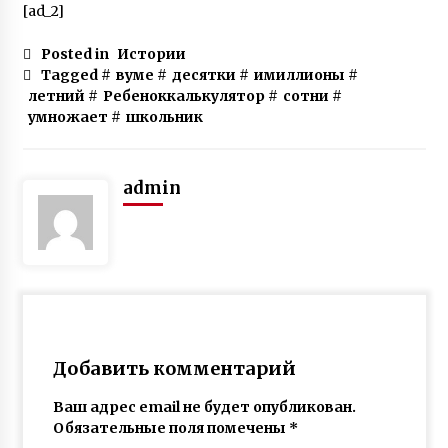
[ad_2]
Posted in
Истории
Tagged #
вуме
#
десятки
#
имиллионы
#
летний
#
Ребеноккалькулятор
#
сотни
#
умножает
#
школьник
admin
Добавить комментарий
Ваш адрес email не будет опубликован.
Обязательные поля помечены
*