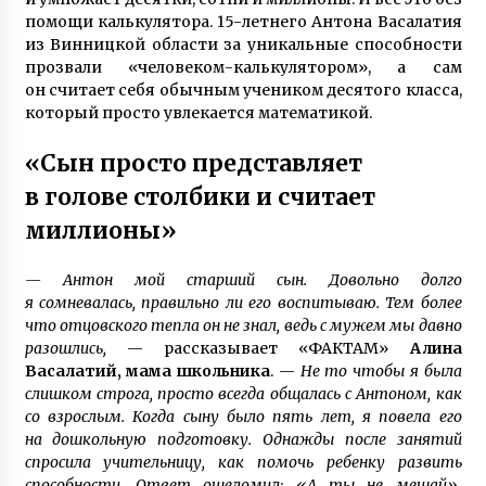
6 лет ago
помощи калькулятора. 15-летнего Антона Васалатия
из Винницкой области за уникальные способности
Антон Васалатий умножает в уме миллионы
прозвали «человеком-калькулятором», а сам
чисел и трижды победил на чемпионате
Украины по основам счета
он считает себя обычным учеником десятого класса,
6 лет ago
который просто увлекается математикой.
Пластическая операция носа изменила
«Сын просто представляет
судьбу женщины — героиня телешоу 1+1
Валентина Тлуста рассказала о себе
в голове столбики и считает
7 лет ago
миллионы»
Пенсионер поступил в университет и там
встретил свою любовь
— Антон мой старший сын. Довольно долго
7 лет ago
я сомневалась, правильно ли его воспитываю. Тем более
что отцовского тепла он не знал, ведь с мужем мы давно
разошлись,
— рассказывает «ФАКТАМ»
Алина
Неизлечимо больному Саше, которого
Васалатий, мама школьника
. —
Не то чтобы я была
приняли в полицейские, исполнилось 11 лет
слишком строга, просто всегда общалась с Антоном, как
7 лет ago
со взрослым. Когда сыну было пять лет, я повела его
на дошкольную подготовку. Однажды после занятий
Слепая женщина из Винницы создала рок-
спросила учительницу, как помочь ребенку развить
группу, в которой играют музыканты с
способности. Ответ ошеломил: «А ты не мешай».