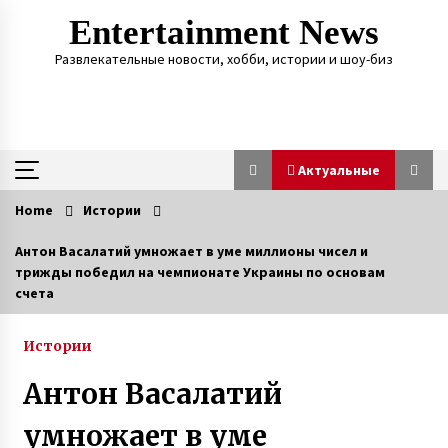
Skip
Entertainment News
to
content
Развлекательные новости, хобби, истории и шоу-биз
Актуальные
Home
Истории
Актуальные
Антон Васалатий умножает в уме миллионы чисел и
трижды победил на чемпионате Украины по основам
В Одессе дочь через 21 год нашла пропавшую
счета
без вести мать благодаря организации Новая
жизнь
7 лет ago
Истории
О смерти мужа мать 13 детей так
Антон Васалатий
и не узнала — через девять дней она тоже
сгорела от ковида
умножает в уме
3 года ago