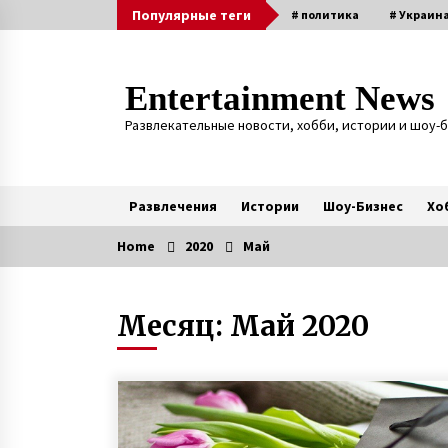
Skip
Популярные теги
# политика
# Украин
to
content
Entertainment News
Развлекательные новости, хобби, истории и шоу-
Развлечения
Истории
Шоу-Бизнес
Хо
Home
2020
Май
Актуальные
Месяц:
Май 2020
Агентство знакомств с
иностранцами — киевлянка
рассказала о работе фальшивой
невестой и своих заработках
7 лет ago
Раненый под Зеленопольем в 201
году десатник Евгений Исаев на
протезе овладел катанием Sup-