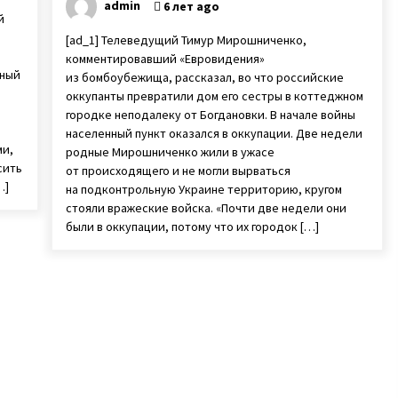
admin
6 лет ago
й
[ad_1] Телеведущий Тимур Мирошниченко,
комментировавший «Евровидения»
ьный
из бомбоубежища, рассказал, во что российские
оккупанты превратили дом его сестры в коттеджном
городке неподалеку от Богдановки. В начале войны
населенный пункт оказался в оккупации. Две недели
ми,
родные Мирошниченко жили в ужасе
сить
от происходящего и не могли вырваться
…]
на подконтрольную Украине территорию, кругом
стояли вражеские войска. «Почти две недели они
были в оккупации, потому что их городок […]