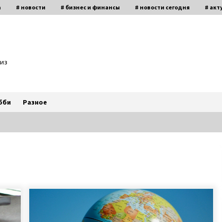
а
# новости
# бизнес и финансы
# новости сегодня
# акт
биз
бби
Разное
В Одессе дочь через 21 год нашла
пропавшую без вести мать
благодаря организации Новая
жизнь
7 лет ago
4
«Фото Ивана на фронте увидела
в списке друзей у кого-то
в Facebook. Местность показалась