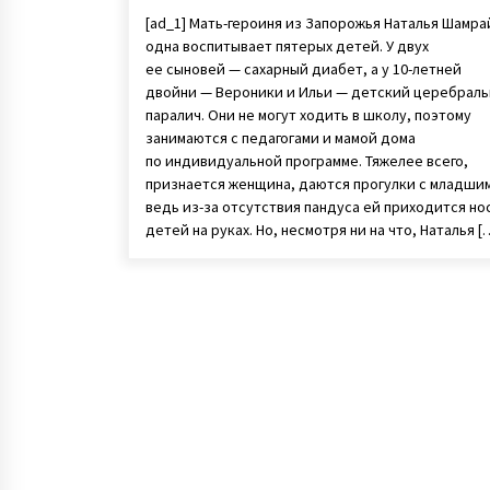
[ad_1] Мать-героиня из Запорожья Наталья Шамра
одна воспитывает пятерых детей. У двух
ее сыновей — сахарный диабет, а у 10-летней
двойни — Вероники и Ильи — детский церебрал
паралич. Они не могут ходить в школу, поэтому
занимаются с педагогами и мамой дома
по индивидуальной программе. Тяжелее всего,
признается женщина, даются прогулки с младши
ведь из-за отсутствия пандуса ей приходится но
детей на руках. Но, несмотря ни на что, Наталья [