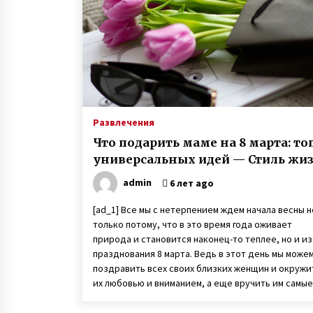
доске
6 лет ago
Игорь Руденя, живущий в
Чернобыльской зоне 16 лет,
открыл выставку картин в Киеве
6 лет ago
Пенсионер поступил в
университет и там встретил сво
Развлечения
любовь
Что подарить маме на 8 марта: топ
7 лет ago
универсальных идей — Стиль жи
admin
6 лет ago
[ad_1] Все мы с нетерпением ждем начала весны н
только потому, что в это время года оживает
природа и становится наконец-то теплее, но и из
празднования 8 марта. Ведь в этот день мы може
поздравить всех своих близких женщин и окружи
их любовью и вниманием, а еще вручить им самые