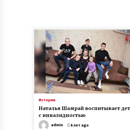
Истории
Наталья Шамрай воспитывает де
с инвалидностью
admin
6 лет ago