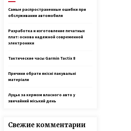
по основам счета
7 лет ago
Самые распространенные ошибки при
обслуживании автомобиля
Неизлечимо больному Саше,
которого приняли в полицейские,
исполнилось 11 лет
Разработка и изготовление печатных
7 лет ago
плат: основа надежной современной
электроники
Любовь лечит — Екатерина
Бонякивская удочерила девочку с
многочисленными диагнозами и
Тактические часы Garmin Tactix 8
спасла ее
6 лет ago
Причини обрати якісні пакувальні
матеріали
Луцьк за кермом власного авто у
звичайний міський день
Свежие комментарии