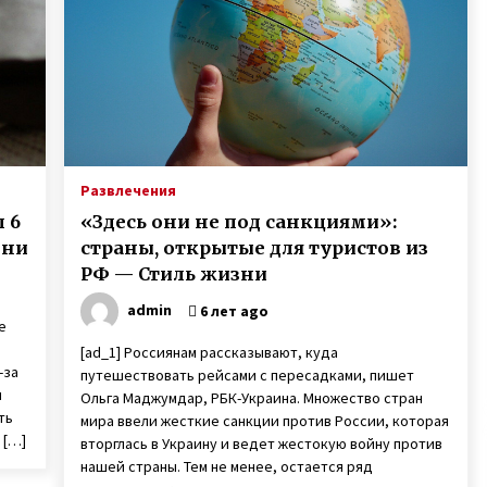
мне знакомой. И я написала ему»
3 года ago
Слепая женщина из Винницы
создала рок-группу, в которой
играют музыканты с
инвалидностью
7 лет ago
Марина и Дмитрий Самилыки из
ю
Сум усыновили сразу троих детей,
Развлечения
изъятых из неблагополучной
 6
«Здесь они не под санкциями»:
семьи
7 лет ago
зни
страны, открытые для туристов из
РФ — Стиль жизни
admin
6 лет ago
е
[ad_1] Россиянам рассказывают, куда
-за
путешествовать рейсами с пересадками, пишет
м
Ольга Маджумдар, РБК-Украина. Множество стран
ть
мира ввели жесткие санкции против России, которая
 […]
вторглась в Украину и ведет жестокую войну против
нашей страны. Тем не менее, остается ряд