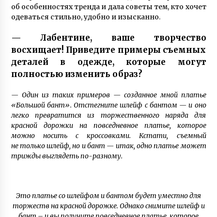
7 лет ago
об особенностях тренда и дала советы тем, кто хочет
одеваться стильно, удобно и изысканно.
О смерти мужа мать 13 детей так
и не узнала — через девять дней она тоже
— Лабентине, ваше творчество
сгорела от ковида
3 года ago
восхищает! Приведите примеры съемных
деталей в одежде, которые могут
Супермодель Маша Тельная рассказала о
полностью изменить образ?
модном бизнесе, гонорарах и личной жизни
6 лет ago
— Один из таких примеров — созданное мной платье
«Большой бант». Отстегните шлейф с бантом — и оно
Слепая женщина из Винницы создала рок-
легко превратится из торжественного наряда для
группу, в которой играют музыканты с
красной дорожки на повседневное платье, которое
инвалидностью
можно носить с кроссовками. Кстати, съемный
7 лет ago
не только шлейф, но и бант — итак, одно платье может
трижды выглядеть по-разному.
После гибели мужа в АТО мать двух сыновей
Анна Оцабера из Винницкой области пошла
на войну
7 лет ago
Это платье со шлейфом и бантом будет уместно для
Марина и Дмитрий Самилыки из Сум
торжеств на красной дорожке. Однако снимите шлейф и
усыновили сразу троих детей, изъятых из
бант – и вы получите повседневное платье, которое