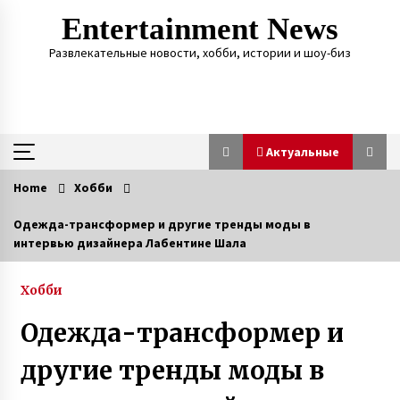
Skip
Entertainment News
to
content
Развлекательные новости, хобби, истории и шоу-биз
Актуальные
Home
Хобби
Актуальные
Одежда-трансформер и другие тренды моды в
интервью дизайнера Лабентине Шала
«Фото Ивана на фронте увидела в списке
друзей у кого-то в Facebook. Местность
показалась мне знакомой. И я написала ему»
Хобби
3 года ago
Одежда-трансформер и
Героиня ФАКТОВ Таня Воронина, которую
облил кислотой ухажер, рассказала о
другие тренды моды в
рождении у нее двойняшек
3 года ago