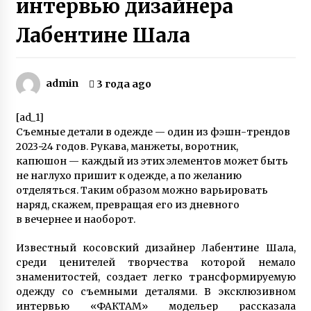
интервью дизайнера
Любовь лечит — Екатерина Бонякивская
Лабентине Шала
удочерила девочку с многочисленными
диагнозами и спасла ее
6 лет ago
admin
Игорь Руденя, живущий в Чернобыльской
3 года ago
зоне 16 лет, открыл выставку картин в Киеве
6 лет ago
[ad_1]
Съемные детали в одежде — один из фэшн-трендов
2023−24 годов. Рукава, манжеты, воротник,
Неизлечимо больной 11-летний Саша с
Буковины записал трогательное видео
капюшон — каждый из этих элементов может быть
6 лет ago
не наглухо пришит к одежде, а по желанию
отделяться. Таким образом можно варьировать
наряд, скажем, превращая его из дневного
Четверня у супругов с Прикарпатья — врачи
в вечернее и наоборот.
советовали удалить три эмбриона из
четырех, прижившихся после ЭКО
6 лет ago
Известный косовский дизайнер Лабентине Шала,
среди ценителей творчества которой немало
Вся семья Елены Куклы из Богуслава
знаменитостей, создает легко трансформируемую
Киевской области защищала Украину на
одежду со съемными деталями. В эксклюзивном
Донбассе
интервью «ФАКТАМ» модельер рассказала