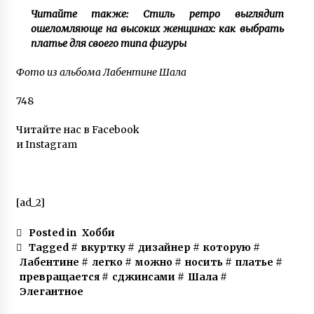
Читайте также: Стиль ретро выглядит
ошеломляюще на высоких женщинах: как выбрать
платье для своего типа фигуры
Фото из альбома Лабентине Шала
748
Читайте нас в Facebook
и Instagram
[ad_2]
Posted in
Хобби
Tagged #
вкуртку
#
дизайнер
#
которую
#
Лабентине
#
легко
#
можно
#
носить
#
платье
#
превращается
#
сджинсами
#
Шала
#
Элегантное