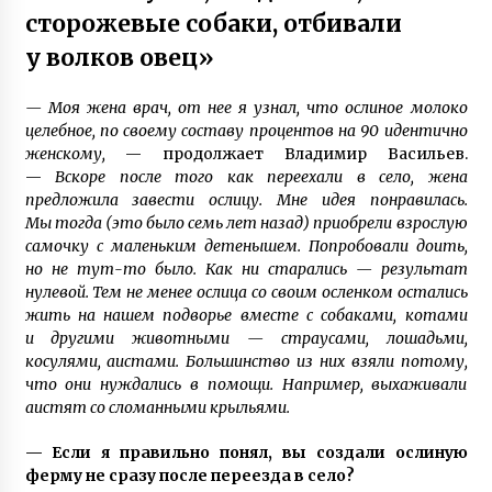
сторожевые собаки, отбивали
6 лет ago
у волков овец»
— Моя жена врач, от нее я узнал, что ослиное молоко
целебное, по своему составу процентов на 90 идентично
женскому,
— продолжает Владимир Васильев.
—
Вскоре после того как переехали в село, жена
предложила завести ослицу. Мне идея понравилась.
Мы тогда (это было семь лет назад) приобрели взрослую
самочку с маленьким детенышем. Попробовали доить,
но не тут-то было. Как ни старались — результат
нулевой. Тем не менее ослица со своим осленком остались
жить на нашем подворье вместе с собаками, котами
и другими животными — страусами, лошадьми,
косулями, аистами. Большинство из них взяли потому,
что они нуждались в помощи. Например, выхаживали
аистят со сломанными крыльями.
— Если я правильно понял, вы создали ослиную
ферму не сразу после переезда в село?