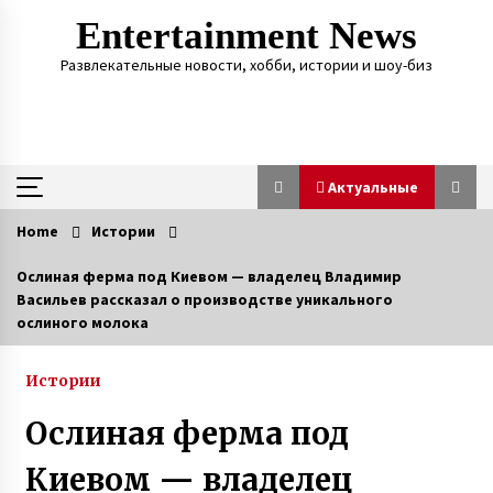
Skip
Entertainment News
to
content
Развлекательные новости, хобби, истории и шоу-биз
Актуальные
Home
Истории
Актуальные
Ослиная ферма под Киевом — владелец Владимир
Васильев рассказал о производстве уникального
Марина и Дмитрий Самилыки из Сум
ослиного молока
усыновили сразу троих детей, изъятых из
неблагополучной семьи
7 лет ago
Истории
Агентство знакомств с иностранцами —
Ослиная ферма под
киевлянка рассказала о работе фальшивой
невестой и своих заработках
Киевом — владелец
7 лет ago