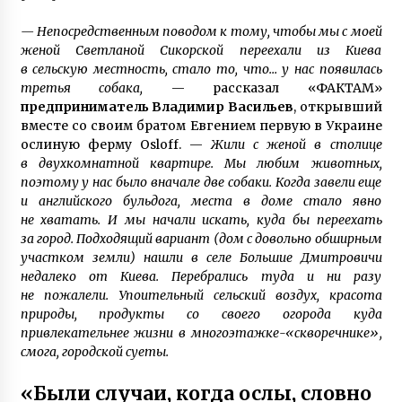
7 лет ago
— Непосредственным поводом к тому, чтобы мы с моей
В Одессе дочь через 21 год нашла пропавшую
женой Светланой Сикорской переехали из Киева
без вести мать благодаря организации Новая
в сельскую местность, стало то, что… у нас появилась
жизнь
третья собака,
— рассказал «ФАКТАМ»
7 лет ago
предприниматель Владимир Васильев
, открывший
вместе со своим братом Евгением первую в Украине
Героиня ФАКТОВ Таня Воронина, которую
облил кислотой ухажер, рассказала о
ослиную ферму Оsloff. —
Жили с женой в столице
рождении у нее двойняшек
в двухкомнатной квартире. Мы любим животных,
3 года ago
поэтому у нас было вначале две собаки. Когда завели еще
и английского бульдога, места в доме стало явно
Вся семья Елены Куклы из Богуслава
не хватать. И мы начали искать, куда бы переехать
Киевской области защищала Украину на
за город. Подходящий вариант (дом с довольно обширным
Донбассе
участком земли) нашли в селе Большие Дмитровичи
7 лет ago
недалеко от Киева. Перебрались туда и ни разу
не пожалели. Упоительный сельский воздух, красота
Антон Васалатий умножает в уме миллионы
природы, продукты со своего огорода куда
чисел и трижды победил на чемпионате
Украины по основам счета
привлекательнее жизни в многоэтажке-«скворечнике»,
6 лет ago
смога, городской суеты.
Игорь Руденя, живущий в Чернобыльской
«Были случаи, когда ослы, словно
зоне 16 лет, открыл выставку картин в Киеве