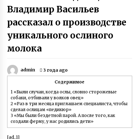
Владимир Васильев
Супермодель Маша Тельная рассказала о
модном бизнесе, гонорарах и личной жизни
рассказал о производстве
6 лет ago
уникального ослиного
Слепая женщина из Винницы создала рок-
группу, в которой играют музыканты с
молока
инвалидностью
7 лет ago
Раненый под Зеленопольем в 2014 году
admin
3 года ago
десатник Евгений Исаев на протезе овладел
катанием Sup-доске
6 лет ago
Содержимое
1
«Были случаи, когда ослы, словно сторожевые
«Фото Ивана на фронте увидела в списке
собаки, отбивали у волков овец»
друзей у кого-то в Facebook. Местность
2
«Раз в три месяца приглашаем специалиста, чтобы
показалась мне знакомой. И я написала ему»
сделал ослицам «педикюр»
3 года ago
3
«Мы были бездетной парой. А после того, как
создали ферму, у нас родились дети»
Призер Паралимпийских игр Светлана
Трифонова рассказала о любви, разводе с
мужем и рождении детей
[ad_1]