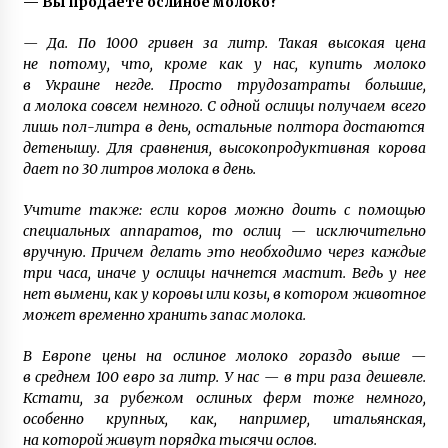
— Вы продаете ослиное молоко?
— Да. По 1000 гривен за литр. Такая высокая цена
не потому, что, кроме как у нас, купить молоко
в Украине негде. Просто трудозатраты большие,
а молока совсем немного. С одной ослицы получаем всего
лишь пол-литра в день, остальные полтора достаются
детенышу. Для сравнения, высокопродуктивная корова
дает по 30 литров молока в день.
Учтите также: если коров можно доить с помощью
специальных аппаратов, то ослиц — исключительно
вручную. Причем делать это необходимо через каждые
три часа, иначе у ослицы начнется мастит. Ведь у нее
нет вымени, как у коровы или козы, в котором животное
может временно хранить запас молока.
В Европе цены на ослиное молоко гораздо выше —
в среднем 100 евро за литр. У нас — в три раза дешевле.
Кстати, за рубежом ослиных ферм тоже немного,
особенно крупных, как, например, итальянская,
на которой живут порядка тысячи ослов.