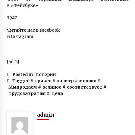
в «Фейсбуке»
3947
Читайте нас в Facebook
и Instagram
[ad_2]
Posted in
Истории
Tagged #
гривен
#
залитр
#
молоко
#
Мыпродаем
#
ослиное
#
соответствует
#
трудозатратам
#
Цена
admin