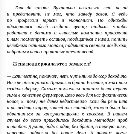
— Гораздо позже. Буквально несколько лет назад
и представить не мог, что заведу ослов. Я ведь
по профессии юрист и экономист. Но однажды
вдохновился идеей создать центр отдыха, чтобы
родители с детьми и взрослые компании приезжали
к нам посмотреть осликов, пообщаться с ними, попить
целебного ослиного молока, подышать свежим воздухом,
набраться новых приятных впечатлений.
— Жена поддержала этот замысел?
— Если честно, поначалу нет. Чуть ли не до ссор доходило.
Но я не отступился. Пригласил брата Евгения, и мы с ним
создали ферму. Самым тяжелым этапом была первая
зима в качестве фермеров. Дело ведь для нас фактически
новое, к тому же денег недоставало. Если бы речь шла
о разведении коров, свиней или лошадей, можно было бы
обратиться за консультациями к соседям. В нашем
случае до всего приходилось доходить методом проб
и ошибок. Думаю, будь я один, без брата, в первую зиму,
наверное, забросил бы новое дело. А вдвоем легче.