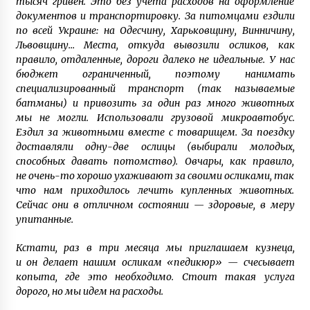
тысяч гривен. Это без учета расходов на оформление
документов и транспортировку. За питомцами ездили
по всей Украине: на Одесчину, Харьковщину, Винничину,
Львовщину… Места, откуда вывозили осликов, как
правило, отдаленные, дороги далеко не идеальные. У нас
бюджет ограниченный, поэтому нанимать
специализированный транспорт (так называемые
батманы) и привозить за один раз много животных
мы не могли. Использовали грузовой микроавтобус.
Ездил за животными вместе с товарищем. За поездку
доставляли одну-две ослицы (выбирали молодых,
способных давать потомство). Овчары, как правило,
не очень-то хорошо ухаживают за своими осликами, так
что нам приходилось лечить купленных животных.
Сейчас они в отличном состоянии — здоровые, в меру
упитанные.
Кстати, раз в три месяца мы приглашаем кузнеца,
и он делает нашим осликам «педикюр» — счесывает
копыта, где это необходимо. Стоит такая услуга
дорого, но мы идем на расходы.