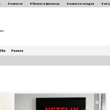
а
# новости
# бизнес и финансы
# новости сегодня
# акт
биз
бби
Разное
Пенсионер поступил в
университет и там встретил свою
любовь
7 лет ago
Пластическая операция носа
и
изменила судьбу женщины —
х,
героиня телешоу 1+1 Валентина