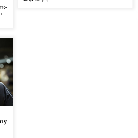
лто-
ет
ену