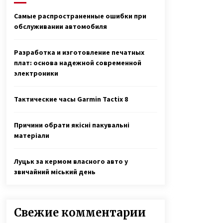
3 года ago
Самые распространенные ошибки при
обслуживании автомобиля
Вся семья Елены Куклы из
Богуслава Киевской области
защищала Украину на Донбассе
Разработка и изготовление печатных
7 лет ago
плат: основа надежной современной
электроники
«Фото Ивана на фронте увидела
в списке друзей у кого-то
в Facebook. Местность показалась
Тактические часы Garmin Tactix 8
мне знакомой. И я написала ему»
3 года ago
Причини обрати якісні пакувальні
матеріали
Луцьк за кермом власного авто у
звичайний міський день
Свежие комментарии