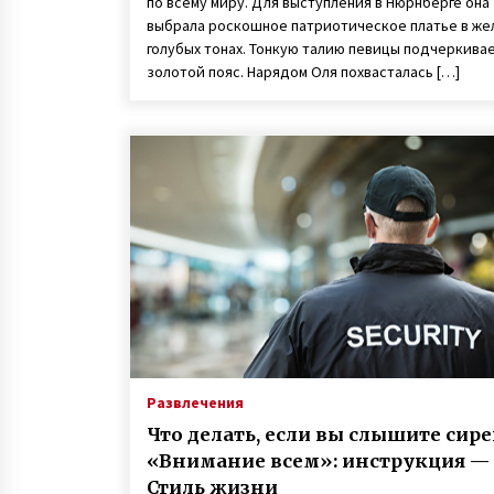
по всему миру. Для выступления в Нюрнберге она
выбрала роскошное патриотическое платье в же
голубых тонах. Тонкую талию певицы подчеркива
золотой пояс. Нарядом Оля похвасталась […]
Развлечения
Что делать, если вы слышите сир
«Внимание всем»: инструкция —
Стиль жизни