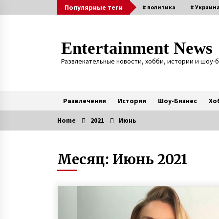
Skip
Популярные теги
# политика
# Украин
to
content
Entertainment News
Развлекательные новости, хобби, истории и шоу-
Развлечения
Истории
Шоу-Бизнес
Хо
Home
2021
Июнь
Актуальные
Месяц:
Июнь 2021
Агентство знакомств с
иностранцами — киевлянка
рассказала о работе фальшивой
невестой и своих заработках
7 лет ago
Четверня у супругов с
Прикарпатья — врачи советовал
удалить три эмбриона из четыре