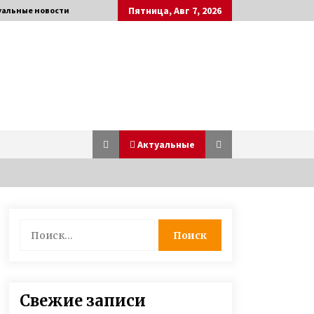
Пятница, Авг 7, 2026
уальные новости
Актуальные
Раненый под Зеленопольем в 2014
Найти:
году десатник Евгений Исаев на
протезе овладел катанием Sup-
доске
6 лет ago
О смерти мужа мать 13 детей так
Свежие записи
и не узнала — через девять дней
она тоже сгорела от ковида