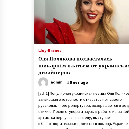
прижившихся после ЭКО
6 лет ago
Девушка-рентген Виктория
Чабаненко из Запорожья стала
медиком-диагностом
6 лет ago
Контрабанда оружием — капита
дальнего плавания Геннадий
Шоу-Бизнес
Гаврилов провел пять лет в
Оля Полякова похвасталась
тюрьме Шри-Ланки по ложному
3 года ago
обвинению
шикарнім платьем от украински
дизайнеров
admin
5 лет ago
[ad_1] Популярная украинская певица Оля Поляко
заявившая о готовности отказаться от своего
русскоязычного репертуара, возвращается в ро
стихию. После ступора и паузы в работе из-за во
артистка вернулась на сцену, выступает
в благотворительных проектах в помощь Украине