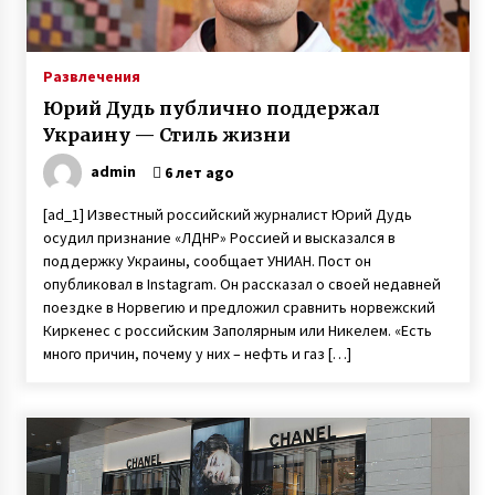
Раненый под Зеленопольем в 2014 году
десатник Евгений Исаев на протезе овладел
катанием Sup-доске
Развлечения
6 лет ago
Юрий Дудь публично поддержал
Девушка-рентген Виктория Чабаненко из
Украину — Стиль жизни
Запорожья стала медиком-диагностом
6 лет ago
admin
6 лет ago
[ad_1] Известный российский журналист Юрий Дудь
Пенсионер поступил в университет и там
осудил признание «ЛДНР» Россией и высказался в
встретил свою любовь
поддержку Украины, сообщает УНИАН. Пост он
7 лет ago
опубликовал в Instagram. Он рассказал о своей недавней
поездке в Норвегию и предложил сравнить норвежский
Киркенес с российским Заполярным или Никелем. «Есть
Агентство знакомств с иностранцами —
киевлянка рассказала о работе фальшивой
много причин, почему у них – нефть и газ […]
невестой и своих заработках
7 лет ago
Контрабанда оружием — капитан дальнего
плавания Геннадий Гаврилов провел пять
лет в тюрьме Шри-Ланки по ложному
обвинению
3 года ago