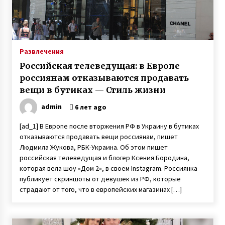
Вся семья Елены Куклы из Богуслава
Киевской области защищала Украину на
Донбассе
7 лет ago
Развлечения
Российская телеведущая: в Европе
Неизлечимо больной 11-летний Саша с
Буковины записал трогательное видео
россиянам отказываются продавать
6 лет ago
вещи в бутиках — Стиль жизни
admin
6 лет ago
Любовь лечит — Екатерина Бонякивская
удочерила девочку с многочисленными
[ad_1] В Европе после вторжения РФ в Украину в бутиках
диагнозами и спасла ее
отказываются продавать вещи россиянам, пишет
6 лет ago
Людмила Жукова, РБК-Украина. Об этом пишет
российская телеведущая и блогер Ксения Бородина,
О смерти мужа мать 13 детей так
которая вела шоу «Дом 2», в своем Instagram. Россиянка
и не узнала — через девять дней она тоже
сгорела от ковида
публикует скриншоты от девушек из РФ, которые
3 года ago
страдают от того, что в европейских магазинах […]
Четверня у супругов с Прикарпатья — врачи
советовали удалить три эмбриона из
четырех, прижившихся после ЭКО