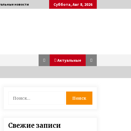
Суббота, Авг 8, 2026
уальные новости
Актуальные
О смерти мужа мать 13 детей так
Найти:
и не узнала — через девять дней
она тоже сгорела от ковида
3 года ago
Супермодель Маша Тельная
Свежие записи
рассказала о модном бизнесе,
гонорарах и личной жизни