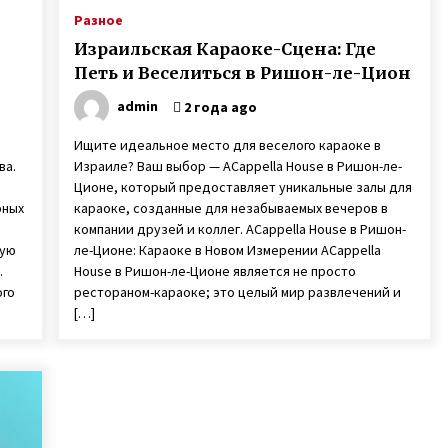
Разное
Израильская Караоке-Сцена: Где
Петь и Веселиться в Ришон-ле-Цион
admin
2 года ago
Ищите идеальное место для веселого караоке в
ва.
Израиле? Ваш выбор — ACappella House в Ришон-ле-
Ционе, который предоставляет уникальные залы для
рных
караоке, созданные для незабываемых вечеров в
компании друзей и коллег. ACappella House в Ришон-
ную
ле-Ционе: Караоке в Новом Измерении ACappella
.
House в Ришон-ле-Ционе является не просто
ого
рестораном-караоке; это целый мир развлечений и
[…]