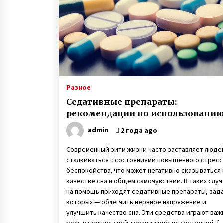
7 лет ago
Пенсионер поступил в
университет и там встретил сво
любовь
7 лет ago
После гибели мужа в АТО мать
двух сыновей Анна Оцабера из
Разное
Винницкой области пошла на
Седативные препараты:
войну
7 лет ago
рекомендации по использовани
admin
2 года ago
Современный ритм жизни часто заставляет люде
сталкиваться с состояниями повышенного стресс
беспокойства, что может негативно сказываться 
качестве сна и общем самочувствии. В таких случ
на помощь приходят седативные препараты, зад
которых — облегчить нервное напряжение и
улучшить качество сна. Эти средства играют ва
роль в комплексной терапии многих состояний, [