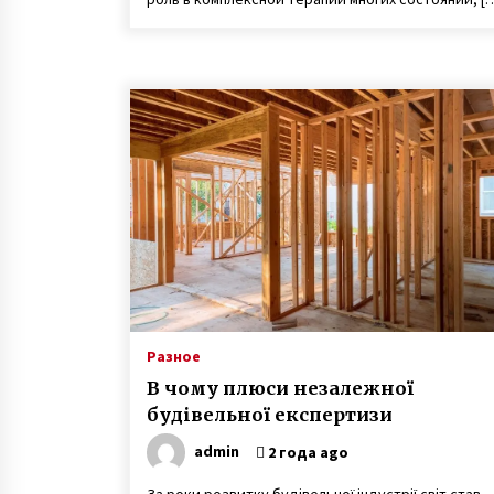
Разное
В чому плюси незалежної
будівельної експертизи
admin
2 года ago