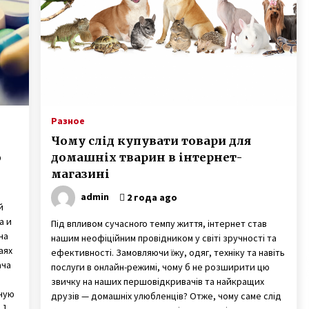
семьи
7 лет ago
Девушка-рентген Виктория
ю
Чабаненко из Запорожья стала
медиком-диагностом
6 лет ago
Игорь Табанюк погиб – 12 лет
назад опытный пилот чудом
Разное
выжил в Гималаях
Чому слід купувати товари для
7 лет ago
ю
домашніх тварин в інтернет-
магазині
admin
2 года ago
й
а и
Під впливом сучасного темпу життя, інтернет став
на
нашим неофіційним провідником у світі зручності та
аях
ефективності. Замовляючи їжу, одяг, техніку та навіть
ача
послуги в онлайн-режимі, чому б не розширити цю
звичку на наших першовідкривачів та найкращих
жную
друзів — домашніх улюбленців? Отже, чому саме слід
…]