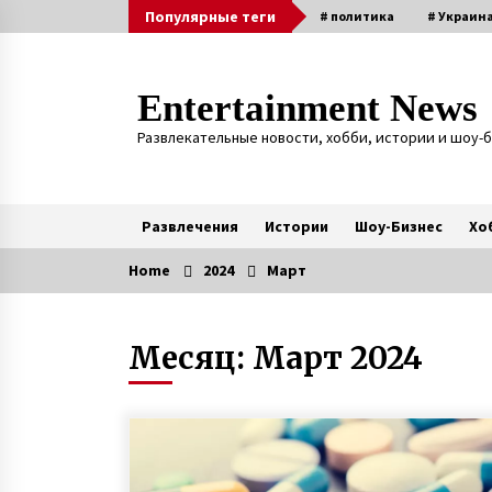
Skip
Популярные теги
# политика
# Украин
to
content
Entertainment News
Развлекательные новости, хобби, истории и шоу-
Развлечения
Истории
Шоу-Бизнес
Хо
Home
2024
Март
Актуальные
Месяц:
Март 2024
Игорь Руденя, живущий в
Чернобыльской зоне 16 лет,
открыл выставку картин в Киеве
6 лет ago
Вся семья Елены Куклы из
Богуслава Киевской области
защищала Украину на Донбассе