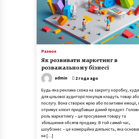
Разное
Як розвивати маркетинг в
розважальному бізнесі
admin
2 года ago
Будь-яка реклама схожа на закриту коробку, куд
для цільової аудиторії покупців кладуть товар аб
послугу. Вона створює мрію або позитивні емоції, 
отримує клієнт придбавши даний продукт. Голов
роль маркетингу – це просування товару та
збільшення обсягів продажу. В той самий час,
шоубізнес – це комерційна діяльність, яка основа
на […]