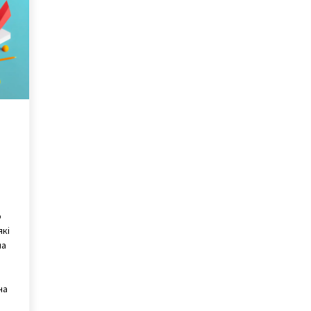
и
о
які
на
на