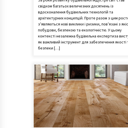
За роки розвитку будівельної індустрії світ став
свідком багатьох величезних досягнень із
вдосконалення будівельних технологій та
архітектурних концепцій. Проте разом з цим рост
з’являються нові виклики і ризики, пов’язані з які
побудови, безпекою та екологічністю. У цьому
контексті незалежна будівельна експертиза вист
як важливий інструмент для забезпечення якості 
безпеки […]