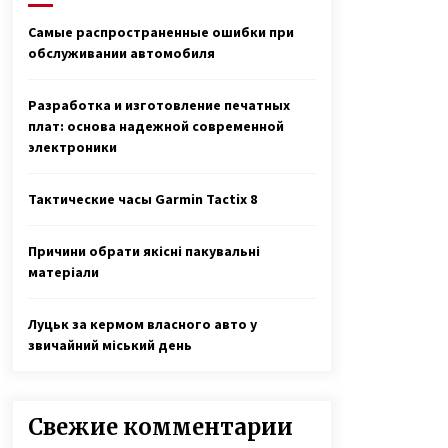
6 лет ago
Самые распространенные ошибки при
обслуживании автомобиля
Слепая женщина из Винницы
создала рок-группу, в которой
играют музыканты с
Разработка и изготовление печатных
инвалидностью
7 лет ago
плат: основа надежной современной
электроники
Контрабанда оружием — капитан
дальнего плавания Геннадий
Гаврилов провел пять лет в
Тактические часы Garmin Tactix 8
тюрьме Шри-Ланки по ложному
3 года ago
обвинению
Причини обрати якісні пакувальні
матеріали
Луцьк за кермом власного авто у
звичайний міський день
Свежие комментарии