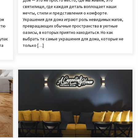
Дом — это не просто место, где мы живем, это
святилище, где каждая деталь воплощает наши
мечты, стили и представления о комфорте.
ом
Украшения для дома играют роль невидимых магов,
стю
превращающих обычные пространства в уютные
оазисы, в которых приятно находиться. Но как
упає
выбрать те самые украшения для дома, которые не
та
только […]