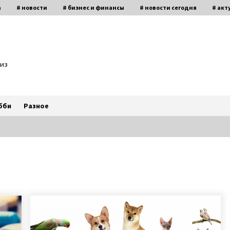
а
# новости
# бизнес и финансы
# новости сегодня
# акт
биз
бби
Разное
Антон Васалатий умножает в уме
миллионы чисел и трижды
победил на чемпионате Украины
по основам счета
6 лет ago
Марина и Дмитрий Самилыки из
Сум усыновили сразу троих детей,
изъятых из неблагополучной