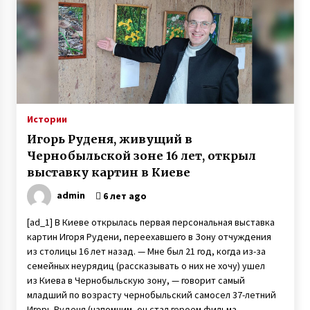
Истории
Игорь Руденя, живущий в
Чернобыльской зоне 16 лет, открыл
выставку картин в Киеве
admin
6 лет ago
[ad_1] В Киеве открылась первая персональная выставка
картин Игоря Рудени, переехавшего в Зону отчуждения
из столицы 16 лет назад. — Мне был 21 год, когда из-за
семейных неурядиц (рассказывать о них не хочу) ушел
из Киева в Чернобыльскую зону, — говорит самый
младший по возрасту чернобыльский самосел 37-летний
Игорь Руденя (напомним, он стал героем фильма