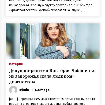
вместе с другими фронтовиками. Евгений родом
из Запорожья. Срочную службу проходил в 79-й бригаде
«крылатой пехоты». Демобилизовался накануне […]
Истории
Девушка-рентген Виктория Чабаненко
из Запорожья стала медиком-
диагностом
admin
6 лет ago
[ad_1] Через год «ФАКТЫ» отметят 25-летие газеты. За это
время на страницах нашего издания публиковалось