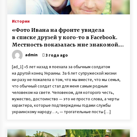
Неизлечимо больной 11-летний Саша с
Буковины записал трогательное видео
6 лет ago
Истории
«Фото Ивана на фронте увидела
Ослиная ферма под Киевом — владелец
в списке друзей у кого-то в Facebook.
Владимир Васильев рассказал о
Местность показалась мне знакомой.
производстве уникального ослиного молока
3 года ago
И я написала ему»
admin
3 года ago
В Одессе дочь через 21 год нашла пропавшую
[ad_1] «5 лет назад я поехала за обычным солдатом
без вести мать благодаря организации Новая
на другой конец Украины. За 6 лет супружеской жизни
жизнь
ни разу не пожалела о том, что мы вместе, что мы семья,
7 лет ago
что обычный солдат стал для меня самым родным
человеком на свете. Человеком, для которого честь,
Раненый под Зеленопольем в 2014 году
десатник Евгений Исаев на протезе овладел
мужество, достоинство — это не просто слова, а черты
катанием Sup-доске
характера, которые подтверждены годами службы
6 лет ago
украинскому народу…», — трогательные посты […]
Игорь Табанюк погиб – 12 лет назад
опытный пилот чудом выжил в Гималаях
7 лет ago