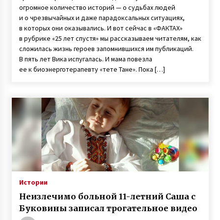
огромное количество историй — о судьбах людей
и о чрезвычайных и даже парадоксальных ситуациях,
в которых они оказывались. И вот сейчас в «ФАКТАХ»
в рубрике «25 лет спустя» мы рассказываем читателям, как
сложилась жизнь героев запомнившихся им публикаций.
В пять лет Вика испугалась. И мама повезла
ее к биоэнерготерапевту «тете Тане». Пока […]
Истории
Неизлечимо больной 11-летний Саша с
Буковины записал трогательное видео