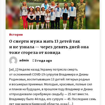
После гибели мужа в АТО мать двух сыновей
Анна Оцабера из Винницкой области пошла
на войну
7 лет ago
Любовь лечит — Екатерина Бонякивская
Истории
удочерила девочку с многочисленными
диагнозами и спасла ее
О смерти мужа мать 13 детей так
6 лет ago
и не узнала — через девять дней она
тоже сгорела от ковида
Слепая женщина из Винницы создала рок-
группу, в которой играют музыканты с
admin
3 года ago
инвалидностью
7 лет ago
[ad_1] Неделю назад Украину потрясла смерть
от осложнений COVID-19 супругов Владимира и Дианы
«Фото Ивана на фронте увидела в списке
Родиковых, воспитывавших 13 детей: пятерых родных
друзей у кого-то в Facebook. Местность
показалась мне знакомой. И я написала ему»
и восьмерых приемных. Молодые, красивые, полные сил
3 года ago
и планов на будущее, в прошлом году Владимир и Диана
отпраздновали серебряную свадьбу — 25 лет вместе.
Вся семья Елены Куклы из Богуслава
Владимиру было 44 года, его супруге — 45. Последние семь
Киевской области защищала Украину на
лет они жили в Киевской области, куда […]