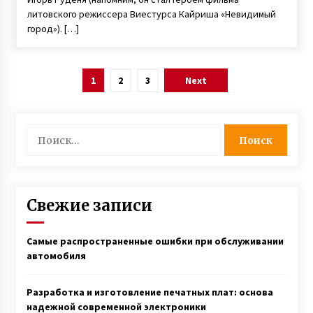
литовского режиссера Виестурса Кайриша «Невидимый
город»). […]
Навигация
1
2
3
Next
по
записям
Найти:
Свежие записи
Самые распространенные ошибки при обслуживании
автомобиля
Разработка и изготовление печатных плат: основа
надежной современной электроники