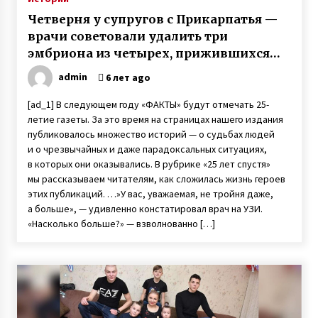
Четверня у супругов с Прикарпатья —
врачи советовали удалить три
эмбриона из четырех, прижившихся
после ЭКО
admin
6 лет ago
[ad_1] В следующем году «ФАКТЫ» будут отмечать 25-
летие газеты. За это время на страницах нашего издания
публиковалось множество историй — о судьбах людей
и о чрезвычайных и даже парадоксальных ситуациях,
в которых они оказывались. В рубрике «25 лет спустя»
мы рассказываем читателям, как сложилась жизнь героев
этих публикаций. …»У вас, уважаемая, не тройня даже,
а больше», — удивленно констатировал врач на УЗИ.
«Насколько больше?» — взволнованно […]