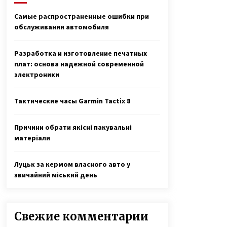
7 лет ago
Самые распространенные ошибки при
обслуживании автомобиля
Призер Паралимпийских игр
Светлана Трифонова рассказала о
любви, разводе с мужем и
Разработка и изготовление печатных
рождении детей
7 лет ago
плат: основа надежной современной
электроники
Игорь Руденя, живущий в
Чернобыльской зоне 16 лет,
открыл выставку картин в Киеве
Тактические часы Garmin Tactix 8
6 лет ago
Причини обрати якісні пакувальні
матеріали
Луцьк за кермом власного авто у
звичайний міський день
Свежие комментарии