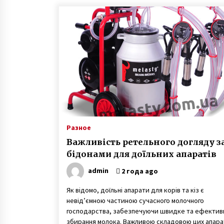
Разное
Важливість ретельного догляду з
бідонами для доїльних апаратів
admin
2 года ago
Як відомо, доїльні апарати для корів та кіз є
невід’ємною частиною сучасного молочного
господарства, забезпечуючи швидке та ефектив
збирання молока. Важливою складовою цих апарат