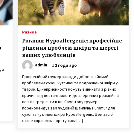
Разное
Puramur Hypoallergenic: професійне
р
рішення проблем шкіри та шерсті
ваших улюбленців
admin
2 года ago
, а
Професійний грумер завжди добре знайомий з
проблемами сухої, чутливої та подразненої шкіри у
тварин. Ці неприємності можуть виникати з різних
причин: від нестачі вологи до алергічних реакцій на
певні інгредієнти в їжі. Саме тому грумер
порекомендує вам чудовий шампунь Puramur для
сухої та чутливої шкіри Hypoallergenic. Цей засіб
стане справжнім порятунком […]