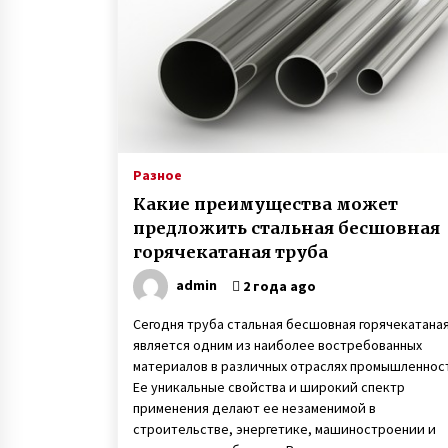
доске
6 лет ago
Агентство знакомств с
иностранцами — киевлянка
рассказала о работе фальшивой
невестой и своих заработках
7 лет ago
Марина и Дмитрий Самилыки из
Сум усыновили сразу троих дете
Разное
изъятых из неблагополучной
Какие преимущества может
семьи
7 лет ago
предложить стальная бесшовная
горячекатаная труба
admin
2 года ago
Сегодня труба стальная бесшовная горячекатана
является одним из наиболее востребованных
материалов в различных отраслях промышленнос
Ее уникальные свойства и широкий спектр
применения делают ее незаменимой в
строительстве, энергетике, машиностроении и