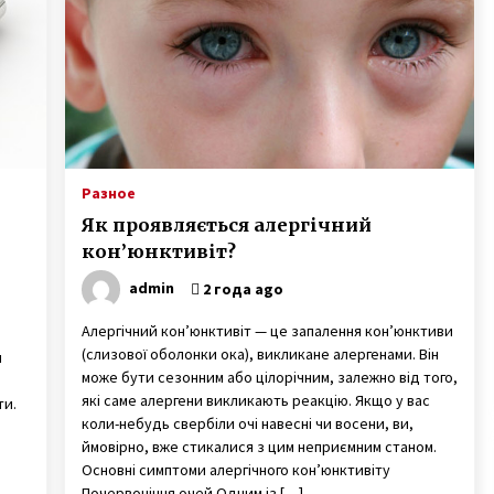
7 лет ago
Пенсионер поступил в
университет и там встретил свою
любовь
7 лет ago
Ослиная ферма под Киевом —
й,
владелец Владимир Васильев
Разное
рассказал о производстве
Як проявляється алергічний
уникального ослиного молока
3 года ago
кон’юнктивіт?
admin
2 года ago
Алергічний кон’юнктивіт — це запалення кон’юнктиви
(слизової оболонки ока), викликане алергенами. Він
я
може бути сезонним або цілорічним, залежно від того,
які саме алергени викликають реакцію. Якщо у вас
ти.
коли-небудь свербіли очі навесні чи восени, ви,
ймовірно, вже стикалися з цим неприємним станом.
Основні симптоми алергічного кон’юнктивіту
Почервоніння очей Одним із […]