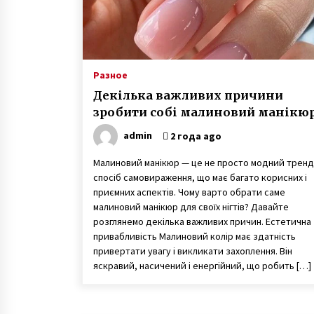
Разное
Декілька важливих причини
зробити собі малиновий манікю
admin
2 года ago
Малиновий манікюр — це не просто модний тренд
спосіб самовираження, що має багато корисних і
приємних аспектів. Чому варто обрати саме
малиновий манікюр для своїх нігтів? Давайте
розглянемо декілька важливих причин. Естетична
привабливість Малиновий колір має здатність
привертати увагу і викликати захоплення. Він
яскравий, насичений і енергійний, що робить […]