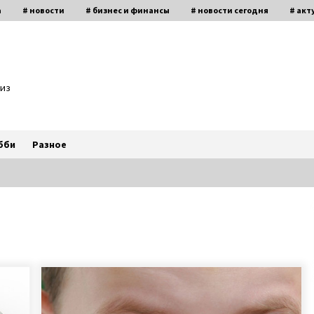
а
# новости
# бизнес и финансы
# новости сегодня
# акт
биз
бби
Разное
Антон Васалатий умножает в уме
миллионы чисел и трижды
победил на чемпионате Украины
по основам счета
6 лет ago
4
Игорь Табанюк погиб – 12 лет
назад опытный пилот чудом
выжил в Гималаях