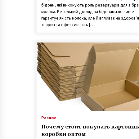
бідони, які виконують роль резервуарів для зібра
молока. Ретельний догляд за бідонами не лише
гарантує якість молока, але й впливає на здоров’я
тварин та ефективність […]
Разное
Почему стоит покупать картонн
коробки оптом