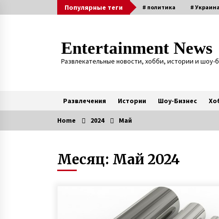
Skip
Популярные теги
# политика
# Украин
to
content
Entertainment News
Развлекательные новости, хобби, истории и шоу-
Развлечения
Истории
Шоу-Бизнес
Хо
Home
2024
Май
Актуальные
Месяц:
Май 2024
Слепая женщина из Винницы
создала рок-группу, в которой
играют музыканты с
инвалидностью
7 лет ago
Раненый под Зеленопольем в 201
году десатник Евгений Исаев на
протезе овладел катанием Sup-