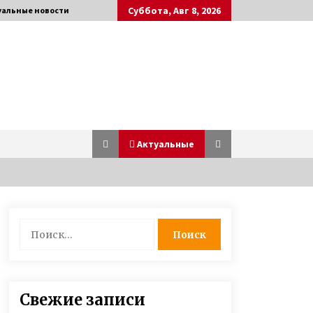
Суббота, Авг 8, 2026
уальные новости
Актуальные
Любовь лечит — Екатерина
Найти:
Бонякивская удочерила девочку с
многочисленными диагнозами и
спасла ее
6 лет ago
Неизлечимо больному Саше,
Свежие записи
которого приняли в полицейские,
исполнилось 11 лет