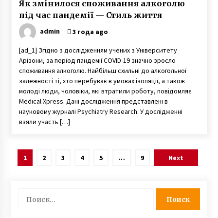
Як змінилося споживання алкоголю
під час пандемії — Стиль життя
admin
3 года ago
[ad_1] Згідно з дослідженням учених з Університету
Арізони, за період пандемії COVID-19 значно зросло
споживання алкоголю. Найбільш схильні до алкогольної
залежності ті, хто перебуває в умовах ізоляції, а також
молоді люди, чоловіки, які втратили роботу, повідомляє
Medical Xpress. Дані дослідження представлені в
науковому журналі Psychiatry Research. У дослідженні
взяли участь […]
Навигация
1
2
3
4
5
…
9
Next
по
записям
Найти: