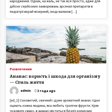
народження. Однак, на жаль, не так все просто, адже для
дійсно серйозних захворювань арсенал препаратів в
педіатрії вкрай мізерний, іноді малюків […]
Развлечения
Ананас: користь і шкода для організму
— Стиль життя
admin
3 года ago
[ad_1] Соковитий, смачний і дуже ароматний ананас гідно
оцінить кожна людина, яка любить тропічні фрукти. Крім
чудового смаку, в ананасі міститься безліч корисних