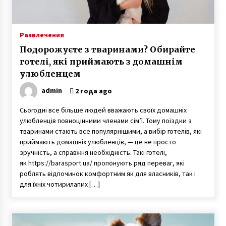
Девушка-рентген Виктория Чабаненко из
Запорожья стала медиком-диагностом
6 лет ago
Развлечения
Подорожуєте з тваринами? Обирайте
Ослиная ферма под Киевом — владелец
готелі, які приймають з домашнім
Владимир Васильев рассказал о
улюбленцем
производстве уникального ослиного молока
3 года ago
admin
2 года ago
Пенсионер поступил в университет и там
Сьогодні все більше людей вважають своїх домашніх
встретил свою любовь
улюбленців повноцінними членами сім’ї. Тому поїздки з
7 лет ago
тваринами стають все популярнішими, а вибір готелів, які
приймають домашніх улюбленців, — це не просто
зручність, а справжня необхідність. Такі готелі,
Призер Паралимпийских игр Светлана
Трифонова рассказала о любви, разводе с
як https://barasport.ua/ пропонують ряд переваг, які
мужем и рождении детей
роблять відпочинок комфортним як для власників, так і
7 лет ago
для їхніх чотирилапих […]
В Одессе дочь через 21 год нашла пропавшую
без вести мать благодаря организации Новая
жизнь