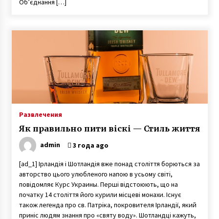
Об’єднання […]
Развлечения
Як правильно пити віскі — Стиль життя
admin
3 года ago
[ad_1] Ірландія і Шотландія вже понад століття борються за
авторство цього улюбленого напою в усьому світі,
повідомляє Курс Украины. Перші відстоюють, що на
початку 14 століття його курили місцеві монахи. Існує
також легенда про св. Патріка, покровителя Ірландії, який
приніс людям знання про «святу воду». Шотландці кажуть,