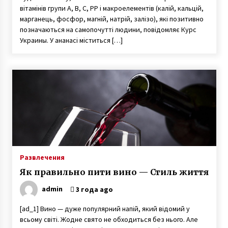
вітамінів групи А, В, С, РР і макроелементів (калій, кальцій,
марганець, фосфор, магній, натрій, залізо), які позитивно
позначаються на самопочутті людини, повідомляє Курс
Украины. У ананасі міститься […]
Развлечения
Як правильно пити вино — Стиль життя
admin
3 года ago
[ad_1] Вино — дуже популярний напій, який відомий у
всьому світі. Жодне свято не обходиться без нього. Але