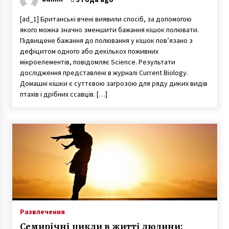
[ad_1] Британські вчені виявили спосіб, за допомогою
якого можна значно зменшити бажання кішок полювати.
Підвищене бажання до полювання у кішок пов’язано з
дефіцитом одного або декількох поживних
мікроелементів, повідомляє Science. Результати
дослідження представлені в журналі Current Biology.
Домашні кішки є суттєвою загрозою для ряду диких видів
птахів і дрібних ссавців. […]
Развлечения
Семирічні цикли в житті людини: