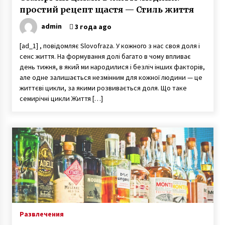
простий рецепт щастя — Стиль життя
admin
3 года ago
[ad_1] , повідомляє Slovofraza. У кожного з нас своя доля і
сенс життя. На формування долі багато в чому впливає
день тижня, в який ми народилися і безліч інших факторів,
але одне залишається незмінним для кожної людини — це
життєві цикли, за якими розвивається доля. Що таке
семирічні цикли Життя […]
Развлечения