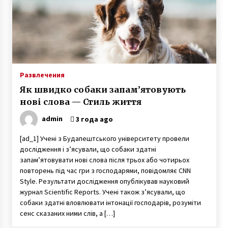
7 лет ago
Агентство знакомств с иностранцами —
киевлянка рассказала о работе фальшивой
невестой и своих заработках
7 лет ago
Героиня ФАКТОВ Таня Воронина, которую
Развлечения
облил кислотой ухажер, рассказала о
рождении у нее двойняшек
Як швидко собаки запам’ятовують
3 года ago
нові слова — Стиль життя
admin
3 года ago
Игорь Руденя, живущий в Чернобыльской
зоне 16 лет, открыл выставку картин в Киеве
[ad_1] Учені з Будапештського університету провели
6 лет ago
дослідження і з’ясували, що собаки здатні
запам’ятовувати нові слова після трьох або чотирьох
Игорь Табанюк погиб – 12 лет назад
повторень під час гри з господарями, повідомляє CNN
опытный пилот чудом выжил в Гималаях
Style. Результати дослідження опублікував науковий
7 лет ago
журнал Scientific Reports. Учені також з’ясували, що
собаки здатні вловлювати інтонації господарів, розуміти
«Фото Ивана на фронте увидела в списке
сенс сказаних ними слів, а […]
друзей у кого-то в Facebook. Местность
показалась мне знакомой. И я написала ему»