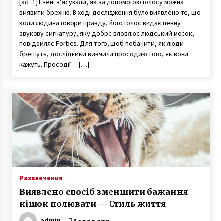
[ad_1] Eчені з’ясували, як за допомогою голосу можна
виявити брехню. В ході дослідження було виявлено те, що
коли людина говори правду, його голос видає певну
звукову сигнатуру, яку добре вловлює людський мозок,
повідомляє Forbes. Для того, щоб побачити, як люди
брешуть, дослідники вивчили просодию того, як вони
кажуть. Просодії — […]
Развлечения
Виявлено спосіб зменшити бажання
кішок полювати — Стиль життя
admin
3 года ago