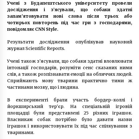
6 лет ago
Учені з Будапештського університету провели
дослідження і з’ясували, що собаки здатні
Раненый под Зеленопольем в 2014 году
запам’ятовувати нові слова після трьох або
десатник Евгений Исаев на протезе овладел
чотирьох повторень під час гри з господарями,
катанием Sup-доске
повідомляє CNN Style.
6 лет ago
Результати дослідження опублікував науковий
Агентство знакомств с иностранцами —
журнал Scientific Reports.
киевлянка рассказала о работе фальшивой
невестой и своих заработках
7 лет ago
Учені також з’ясували, що собаки здатні вловлювати
інтонації господарів, розуміти сенс сказаних ними
Марина и Дмитрий Самилыки из Сум
слів, а також розпізнавати емоції на обличчях людей.
усыновили сразу троих детей, изъятых из
Сприймають мову тварини практично тими ж
неблагополучной семьи
частинами мозку, що і людина.
7 лет ago
В експерименті брали участь бордер-коллі і
Неизлечимо больной 11-летний Саша с
йоркширський тер’єр. На спеціальній ігровій
Буковины записал трогательное видео
площадці були представлені 25 різних іграшок.
6 лет ago
Власникам собак потрібно було давати назви
іграшок і використовувати їх під час спілкування з
Игорь Руденя, живущий в Чернобыльской
тваринами.
зоне 16 лет, открыл выставку картин в Киеве