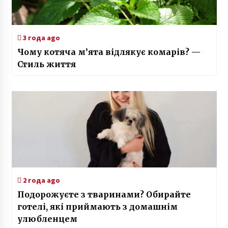
3 года ago
Чому котяча м’ята відлякує комарів? —
Стиль життя
2 года ago
Подорожуєте з тваринами? Обирайте
готелі, які приймають з домашнім
улюбленцем