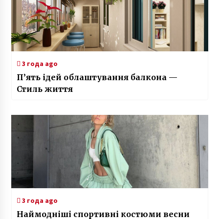
3 года ago
П’ять ідей облаштування балкона —
Стиль життя
3 года ago
Наймодніші спортивні костюми весни