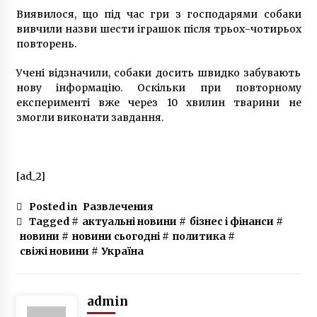
6 лет ago
Виявилося, що під час гри з господарями собаки
вивчили назви шести іграшок після трьох-чотирьох
повторень.
Учені відзначили, собаки досить швидко забувають
нову інформацію. Оскільки при повторному
експерименті вже через 10 хвилин тварини не
змогли виконати завдання.
[ad_2]
Posted in
Развлечения
Tagged #
актуальні новини
#
бізнес і фінанси
#
новини
#
новини сьогодні
#
политика
#
свіжі новини
#
Україна
admin