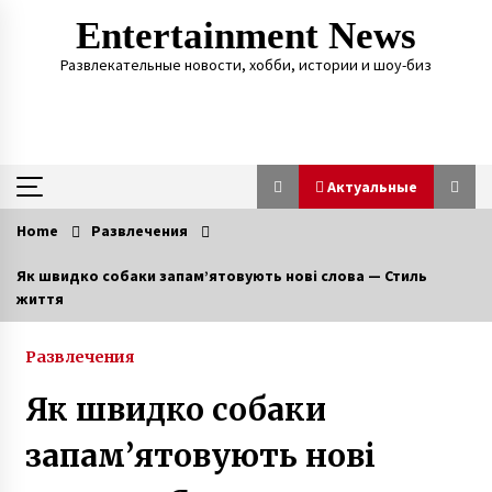
Skip
Entertainment News
to
content
Развлекательные новости, хобби, истории и шоу-биз
Актуальные
Home
Развлечения
Актуальные
Як швидко собаки запам’ятовують нові слова — Стиль
життя
Супермодель Маша Тельная рассказала о
модном бизнесе, гонорарах и личной жизни
6 лет ago
Развлечения
Як швидко собаки
Героиня ФАКТОВ Таня Воронина, которую
облил кислотой ухажер, рассказала о
запам’ятовують нові
рождении у нее двойняшек
3 года ago