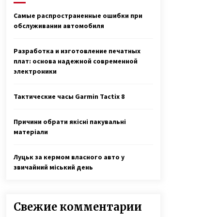
Тлуста рассказала о себе
7 лет ago
Самые распространенные ошибки при
обслуживании автомобиля
Любовь лечит — Екатерина
Бонякивская удочерила девочку с
многочисленными диагнозами и
Разработка и изготовление печатных
спасла ее
6 лет ago
плат: основа надежной современной
электроники
Агентство знакомств с
иностранцами — киевлянка
рассказала о работе фальшивой
Тактические часы Garmin Tactix 8
невестой и своих заработках
7 лет ago
Причини обрати якісні пакувальні
матеріали
Луцьк за кермом власного авто у
звичайний міський день
Свежие комментарии