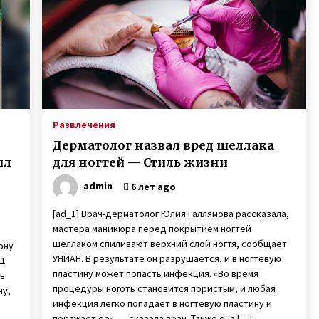
рождении детей
7 лет ago
Марина и Дмитрий Самилыки из
Сум усыновили сразу троих детей,
изъятых из неблагополучной
семьи
7 лет ago
Антон Васалатий умножает в уме
ю
миллионы чисел и трижды
Развлечения
победил на чемпионате Украины
Дерматолог назвал вред шеллака
по основам счета
7 лет ago
ыл
для ногтей — Стиль жизни
admin
6 лет ago
[ad_1] Врач-дерматолог Юлия Галлямова рассказала,
мастера маникюра перед покрытием ногтей
шеллаком спиливают верхний слой ногтя , сообщает
ону
УНИАН. В результате он разрушается, и в ногтевую
21
пластину может попасть инфекция. «Во время
ть
процедуры ноготь становится пористым, и любая
ну,
инфекция легко попадает в ногтевую пластину и
поражает ее», — сказала врач. Также она […]