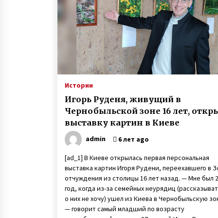
6 лет ago
Девушка-рентген Виктория
Чабаненко из Запорожья стала
медиком-диагностом
6 лет ago
Пенсионер поступил в
университет и там встретил сво
Истории
любовь
Игорь Руденя, живущий в
7 лет ago
Чернобыльской зоне 16 лет, откр
выставку картин в Киеве
admin
6 лет ago
[ad_1] В Киеве открылась первая персональная
выставка картин Игоря Рудени, переехавшего в З
отчуждения из столицы 16 лет назад. — Мне был 
год, когда из-за семейных неурядиц (рассказыва
о них не хочу) ушел из Киева в Чернобыльскую зо
— говорит самый младший по возрасту