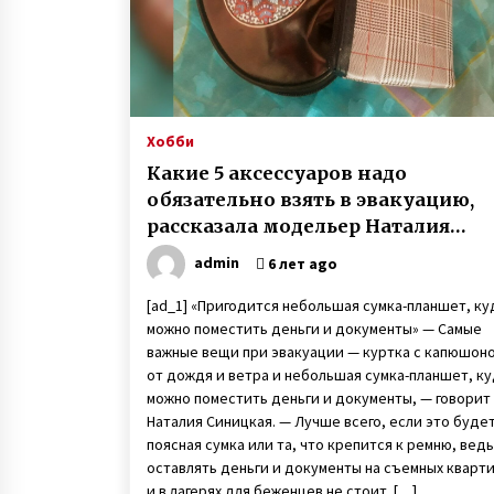
Хобби
Какие 5 аксессуаров надо
обязательно взять в эвакуацию,
рассказала модельер Наталия
Синицкая
admin
6 лет ago
[ad_1] «Пригодится небольшая сумка-планшет, ку
можно поместить деньги и документы» — Самые
важные вещи при эвакуации — куртка с капюшон
от дождя и ветра и небольшая сумка-планшет, к
можно поместить деньги и документы, — говорит
Наталия Синицкая. — Лучше всего, если это буде
поясная сумка или та, что крепится к ремню, ведь
оставлять деньги и документы на съемных кварт
и в лагерях для беженцев не стоит. […]