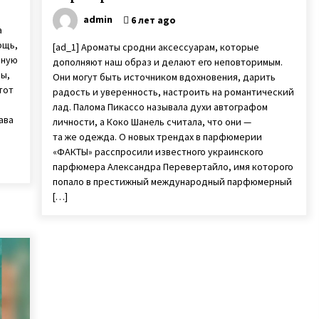
admin
6 лет ago
а
ощь,
[ad_1] Ароматы сродни аксессуарам, которые
рную
дополняют наш образ и делают его неповторимым.
ы,
Они могут быть источником вдохновения, дарить
тот
радость и уверенность, настроить на романтический
лад. Палома Пикассо называла духи автографом
ава
личности, а Коко Шанель считала, что они —
та же одежда. О новых трендах в парфюмерии
«ФАКТЫ» расспросили известного украинского
парфюмера Александра Перевертайло, имя которого
попало в престижный международный парфюмерный
[…]