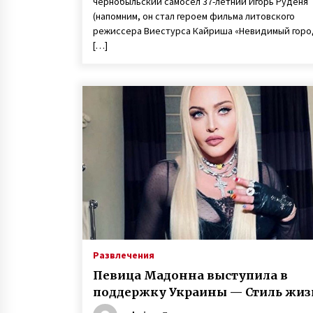
чернобыльский самосел 37-летний Игорь Руденя
(напомним, он стал героем фильма литовского
режиссера Виестурса Кайриша «Невидимый город
[…]
Развлечения
Певица Мадонна выступила в
поддержку Украины — Стиль жи