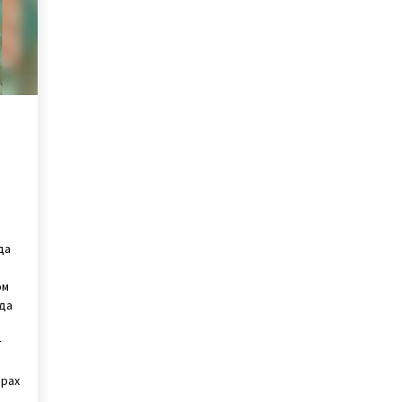
да
ом
уда
т
ирах