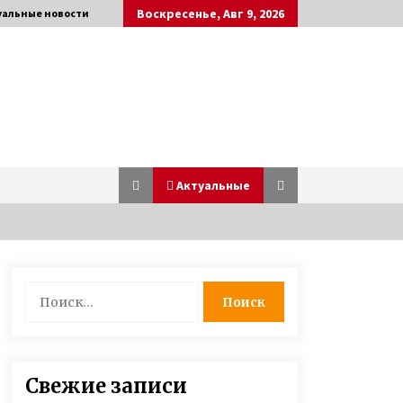
Воскресенье, Авг 9, 2026
уальные новости
Актуальные
Супермодель Маша Тельная
Найти:
рассказала о модном бизнесе,
гонорарах и личной жизни
6 лет ago
Пластическая операция носа
Свежие записи
изменила судьбу женщины —
героиня телешоу 1+1 Валентина