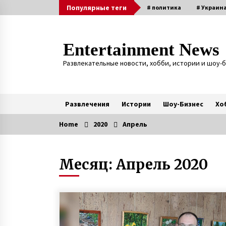
Skip
Популярные теги
# политика
# Украин
to
content
Entertainment News
Развлекательные новости, хобби, истории и шоу-
Развлечения
Истории
Шоу-Бизнес
Хо
Home
2020
Апрель
Актуальные
Месяц:
Апрель 2020
Неизлечимо больному Саше,
которого приняли в полицейские
исполнилось 11 лет
7 лет ago
Неизлечимо больной 11-летний
Саша с Буковины записал
трогательное видео