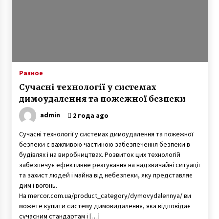
Разное
Сучасні технології у системах
димоудалення та пожежної безпеки
admin
2 года ago
Сучасні технології у системах димоудалення та пожежної
безпеки є важливою частиною забезпечення безпеки в
будівлях і на виробництвах. Розвиток цих технологій
забезпечує ефективне реагування на надзвичайні ситуації
та захист людей і майна від небезпеки, яку представляє
дим і вогонь.
На mercor.com.ua/product_category/dymovydalennya/ ви
можете купити систему димовидалення, яка відповідає
сучасним стандартам і […]