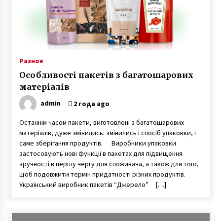
7 лет ago
Игорь Руденя, живущий в Чернобыльской
зоне 16 лет, открыл выставку картин в Киеве
6 лет ago
Разное
Пенсионер поступил в университет и там
Особливості пакетів з багатошарових
встретил свою любовь
7 лет ago
матеріалів
admin
2 года ago
Героиня ФАКТОВ Таня Воронина, которую
облил кислотой ухажер, рассказала о
Останнім часом пакети, виготовлені з багатошарових
рождении у нее двойняшек
матеріалів, дуже змінились: змінились і спосіб упаковки, і
3 года ago
саме зберігання продуктів. Виробники упаковки
застосовують нові функції в пакетах для підвищення
Марина и Дмитрий Самилыки из Сум
зручності в першу чергу для споживача, а також для того,
усыновили сразу троих детей, изъятых из
щоб подовжити термін придатності різних продуктів.
неблагополучной семьи
Український виробник пакетів “Джерело” […]
7 лет ago
О смерти мужа мать 13 детей так
и не узнала — через девять дней она тоже
сгорела от ковида