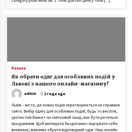
category/pole-wear-uk. 1. Топи для пол денсу Топи […]
Разное
Як обрати одяг для особливих подій у
Львові з нашого онлайн-магазину?
admin
2 года ago
Львів – місто, де кожна подія перетворюється на справжнє
свято. Вибір одягу для особливих подій, будь то весілля,
урочистий банкет чи святковий захід, має бути ретельно
продуманим. Щоб виглядати бездоганно і відчувати себе
впевнено, важливо обрати відповідний одяг. Наш онлайн-