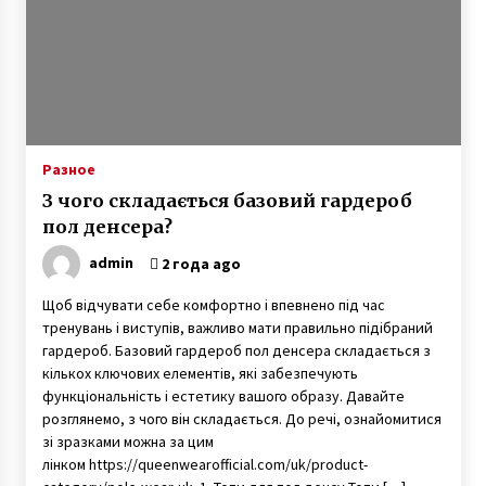
3 года ago
Разное
З чого складається базовий гардероб
пол денсера?
admin
2 года ago
Щоб відчувати себе комфортно і впевнено під час
тренувань і виступів, важливо мати правильно підібраний
гардероб. Базовий гардероб пол денсера складається з
кількох ключових елементів, які забезпечують
функціональність і естетику вашого образу. Давайте
розглянемо, з чого він складається. До речі, ознайомитися
зі зразками можна за цим
лінком https://queenwearofficial.com/uk/product-