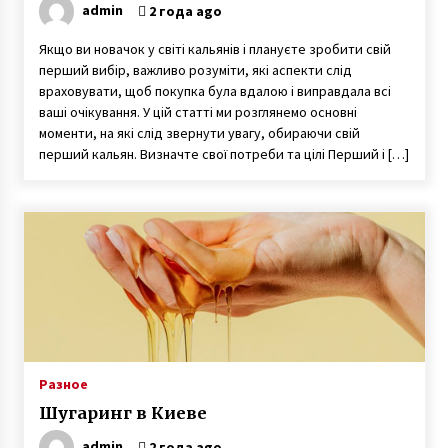
admin
2 года ago
Якщо ви новачок у світі кальянів і плануєте зробити свій
перший вибір, важливо розуміти, які аспекти слід
враховувати, щоб покупка була вдалою і виправдала всі
ваші очікування. У цій статті ми розглянемо основні
моменти, на які слід звернути увагу, обираючи свій
перший кальян. Визначте свої потреби та цілі Перший і […]
Разное
Шугаринг в Киеве
admin
2 года ago