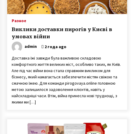
Девушка-рентген Виктория Чабаненко из
Запорожья стала медиком-диагностом
6 лет ago
Разное
Виклики доставки пирогів у Києві в
Пластическая операция носа изменила
умовах війни
судьбу женщины — героиня телешоу 1+1
Валентина Тлуста рассказала о себе
admin
2 года ago
7 лет ago
Доставка їжі завжди була важливою складовою
Антон Васалатий умножает в уме миллионы
комфортного життя великих міст, особливо таких, як Київ.
чисел и трижды победил на чемпионате
Але під час війни вона стала справжнім викликом для
Украины по основам счета
бізнесу, який намагається забезпечити містян свіжою та
6 лет ago
смачною їжею. Для команди pirogovaya.online головною
метою залишилося задоволення клієнтів, навіть у
Контрабанда оружием — капитан дальнего
плавания Геннадий Гаврилов провел пять
найскладніші часи. Втім, війна принесла нові труднощі, з
лет в тюрьме Шри-Ланки по ложному
якими ми […]
обвинению
3 года ago
В Одессе дочь через 21 год нашла пропавшую
без вести мать благодаря организации Новая
жизнь