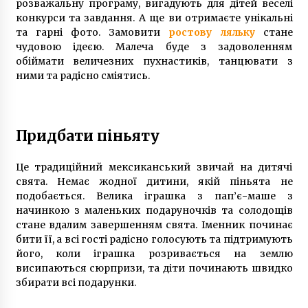
розважальну програму, вигадують для дітей веселі
конкурси та завдання. А ще ви отримаєте унікальні
та гарні фото. Замовити
ростову ляльку
стане
чудовою ідеєю. Малеча буде з задоволенням
обіймати величезних пухнастиків, танцювати з
ними та радісно сміятись.
Придбати піньяту
Це традиційний мексиканський звичай на дитячі
свята. Немає жодної дитини, якій піньята не
подобається. Велика іграшка з пап’є-маше з
начинкою з маленьких подаруночків та солодощів
стане вдалим завершенням свята. Іменник починає
бити її, а всі гості радісно голосують та підтримують
його, коли іграшка розривається на землю
висипаються сюрпризи, та діти починають швидко
збирати всі подарунки.