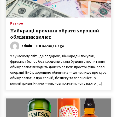
Разное
Найкращі причини обрати хороший
обмінник валют
admin
8 месяцев ago
У сучасному світі, де подорожі, міжнародні покупки,
фриланс і бізнес без кордонів стали буденністю, питання
обміну валют виходить далеко за межі простої фінансової
операції. Вибір хорошого обмінника — це не лише про курс
обміну валют, а про спокій, безпеку та впевненість у
кожній гривні. Нижче — ключові причини, чому варто […]