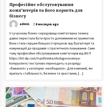
Професійне обслуговування
комп’ютерів та його користь для
бізнесу
admin
8 месяцев ago
У сучасному бізнес-середовищі комп’ютерна техніка
давно перестала бути просто допоміжним інструментом.
Вона стала серцем більшості процесів: від бухгалтерії та
комунікацій до продажів і стратегічного планування. Саме
тому професійне обслуговування комп’ютерів від Bit IT
https://bit-dp.com/it-pidtrimka/obslugovuvannya-
kompyuteriv/ поступово переходить із розряду
«бажаного» у категорію «необхідного». Для компаній, які
прагнуть стабільності, безпеки та зростання, […]