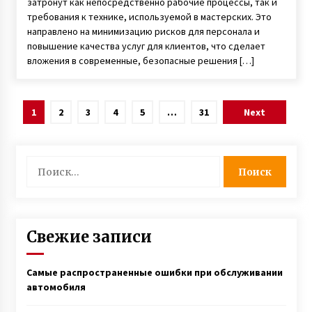
затронут как непосредственно рабочие процессы, так и
требования к технике, используемой в мастерских. Это
направлено на минимизацию рисков для персонала и
повышение качества услуг для клиентов, что сделает
вложения в современные, безопасные решения […]
Навигация
1
2
3
4
5
…
31
Next
по
записям
Найти:
Свежие записи
Самые распространенные ошибки при обслуживании
автомобиля