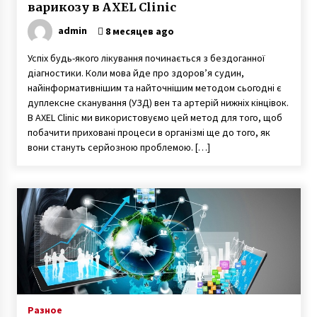
варикозу в AXEL Clinic
admin
8 месяцев ago
Успіх будь-якого лікування починається з бездоганної
діагностики. Коли мова йде про здоров’я судин,
найінформативнішим та найточнішим методом сьогодні є
дуплексне сканування (УЗД) вен та артерій нижніх кінцівок.
В AXEL Clinic ми використовуємо цей метод для того, щоб
побачити приховані процеси в організмі ще до того, як
вони стануть серйозною проблемою. […]
Разное