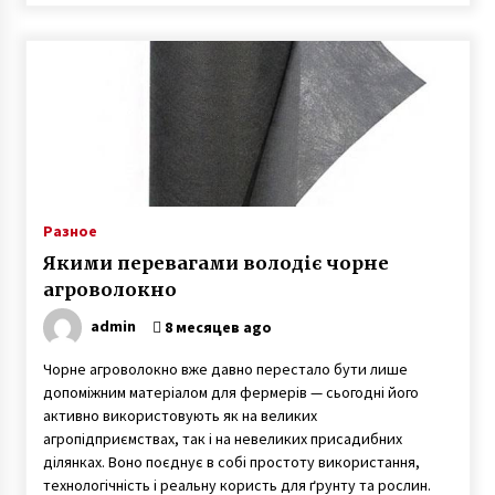
Разное
Якими перевагами володіє чорне
агроволокно
admin
8 месяцев ago
Чорне агроволокно вже давно перестало бути лише
допоміжним матеріалом для фермерів — сьогодні його
активно використовують як на великих
агропідприємствах, так і на невеликих присадибних
ділянках. Воно поєднує в собі простоту використання,
технологічність і реальну користь для ґрунту та рослин.