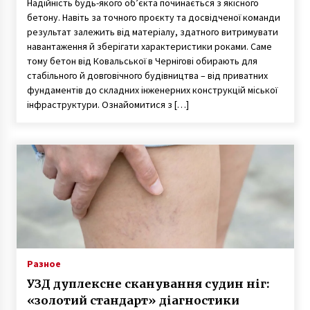
Надійність будь-якого об’єкта починається з якісного
бетону. Навіть за точного проєкту та досвідченої команди
результат залежить від матеріалу, здатного витримувати
навантаження й зберігати характеристики роками. Саме
тому бетон від Ковальської в Чернігові обирають для
стабільного й довговічного будівництва – від приватних
фундаментів до складних інженерних конструкцій міської
інфраструктури. Ознайомитися з […]
Разное
УЗД дуплексне сканування судин ніг:
«золотий стандарт» діагностики