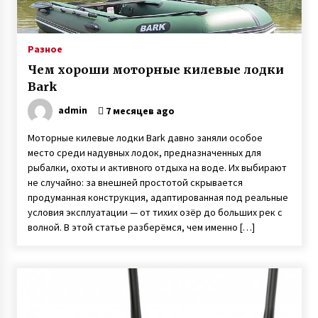
Призер Паралимпийских игр Светлана
Трифонова рассказала о любви, разводе с
мужем и рождении детей
Разное
7 лет ago
Чем хороши моторные килевые лодки
Раненый под Зеленопольем в 2014 году
Bark
десатник Евгений Исаев на протезе овладел
катанием Sup-доске
admin
7 месяцев ago
6 лет ago
Моторные килевые лодки Bark давно заняли особое
Контрабанда оружием — капитан дальнего
место среди надувных лодок, предназначенных для
плавания Геннадий Гаврилов провел пять
рыбалки, охоты и активного отдыха на воде. Их выбирают
лет в тюрьме Шри-Ланки по ложному
не случайно: за внешней простотой скрывается
обвинению
3 года ago
продуманная конструкция, адаптированная под реальные
условия эксплуатации — от тихих озёр до больших рек с
Ослиная ферма под Киевом — владелец
волной. В этой статье разберёмся, чем именно […]
Владимир Васильев рассказал о
производстве уникального ослиного молока
3 года ago
Слепая женщина из Винницы создала рок-
группу, в которой играют музыканты с
инвалидностью