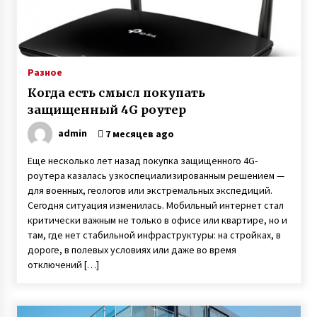
7 лет ago
После гибели мужа в АТО мать двух сыновей
Анна Оцабера из Винницкой области пошла
на войну
Разное
7 лет ago
Когда есть смысл покупать
Героиня ФАКТОВ Таня Воронина, которую
защищенный 4G роутер
облил кислотой ухажер, рассказала о
рождении у нее двойняшек
admin
7 месяцев ago
3 года ago
Еще несколько лет назад покупка защищенного 4G-
В Одессе дочь через 21 год нашла пропавшую
роутера казалась узкоспециализированным решением —
без вести мать благодаря организации Новая
для военных, геологов или экстремальных экспедиций.
жизнь
Сегодня ситуация изменилась. Мобильный интернет стал
7 лет ago
критически важным не только в офисе или квартире, но и
там, где нет стабильной инфраструктуры: на стройках, в
Вся семья Елены Куклы из Богуслава
Киевской области защищала Украину на
дороге, в полевых условиях или даже во время
Донбассе
отключений […]
7 лет ago
Марина и Дмитрий Самилыки из Сум
усыновили сразу троих детей, изъятых из