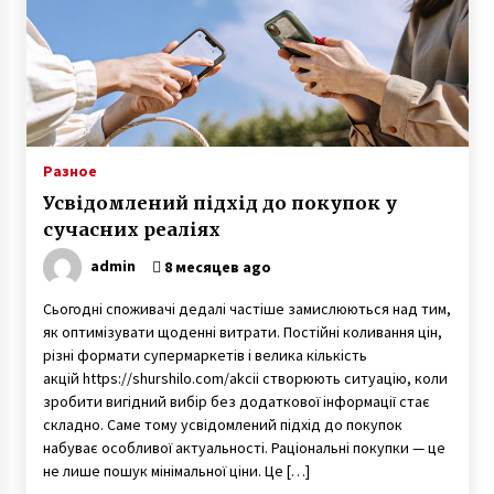
Разное
Усвідомлений підхід до покупок у
сучасних реаліях
admin
8 месяцев ago
Сьогодні споживачі дедалі частіше замислюються над тим,
як оптимізувати щоденні витрати. Постійні коливання цін,
різні формати супермаркетів і велика кількість
акцій https://shurshilo.com/akcii створюють ситуацію, коли
зробити вигідний вибір без додаткової інформації стає
складно. Саме тому усвідомлений підхід до покупок
набуває особливої актуальності. Раціональні покупки — це
не лише пошук мінімальної ціни. Це […]