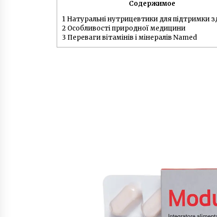
Содержимое
7 лет ago
1
Натуральні нутрицевтики для підтримки з
2
Особливості природної медицини
Антон Васалатий умножает в ум
миллионы чисел и трижды
3
Переваги вітамінів і мінералів Named
победил на чемпионате Украины
по основам счета
6 лет ago
Ослиная ферма под Киевом —
владелец Владимир Васильев
рассказал о производстве
уникального ослиного молока
3 года ago