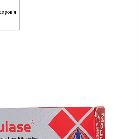
невестой и своих заработках
7 лет ago
доров’я
е
Девушка-рентген Виктория
Чабаненко из Запорожья стала
медиком-диагностом
6 лет ago
«Фото Ивана на фронте увидела
в списке друзей у кого-то
в Facebook. Местность показалась
мне знакомой. И я написала ему»
3 года ago