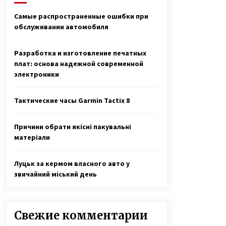
6 лет ago
Самые распространенные ошибки при
обслуживании автомобиля
О смерти мужа мать 13 детей так
и не узнала — через девять дней
она тоже сгорела от ковида
Разработка и изготовление печатных
3 года ago
плат: основа надежной современной
электроники
Раненый под Зеленопольем в 2014
году десатник Евгений Исаев на
протезе овладел катанием Sup-
Тактические часы Garmin Tactix 8
доске
6 лет ago
Причини обрати якісні пакувальні
матеріали
Луцьк за кермом власного авто у
звичайний міський день
Свежие комментарии