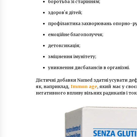
боротьба зі старінням;
здоровʼя дітей;
профілактика захворювань опорно-ру
емоційне благополуччя;
детоксикація;
зміцнення імунітету;
уникнення дисбалансів в організмі.
Дієтичні добавки Named здатні усувати дефіц
як, наприклад,
Immun age
, який має у св
негативного впливу вільних радикалів і ток