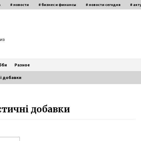
а
# новости
# бизнес и финансы
# новости сегодня
# акт
биз
бби
Разное
і добавки
Неизлечимо больной 11-летний
Саша с Буковины записал
єтичні добавки
трогательное видео
6 лет ago
Агентство знакомств с
иностранцами — киевлянка
рассказала о работе фальшивой