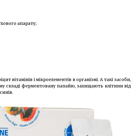
хового апарату;
ит вітамінів і мікроелементів в організмі. А такі засоби,
оєму складі ферментовану папайю, захищають клітини від
синів.