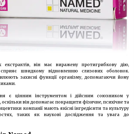
х екстрактів, він має виражену протигрибкову дію,
 сприяє швидкому відновленню слизових оболонок.
силюють захисні функції організму, допомагаючи йому
никами.
ня є цінним інструментом і дійсним союзником у
 оскільки він допомагає покращити фізичне, психічне та
цевтики компанії мають якісні інгредієнти та культуру
ностях, таких як наукові дослідження та увага до