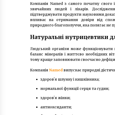
Компанія Named з самого початку свого 
звичайних людей і лікарів. Досліджен
підтверджувати продукти науковими доказ
впливає на отримання довіри від спож
природного благополуччя, яка полягає не пр
Натуральні нутрицевтики д
Людський організм може функціонувати в
баланс мінералів і життєво необхідних віт
тому краще заповнювати своєчасно дефіц
Компанія
Named
випускає природні дієтичн
здоровʼя шлунку і кишківника;
нормальної функції серця та судин;
здоровʼя жінки;
антиоксиданти;