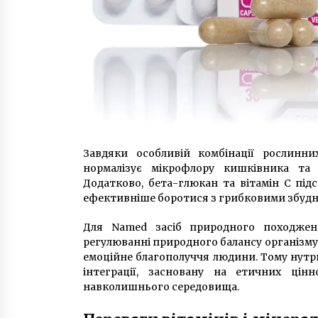
Завдяки особливій комбінації рослинни
нормалізує мікрофлору кишківника та
Додатково, бета-глюкан та вітамін С під
ефективніше боротися з грибковими збуд
Для Named засіб природного походжен
регулюванні природного балансу організму,
емоційне благополуччя людини. Тому нутри
інтеграції, засновану на етичних цін
навколишнього середовища.