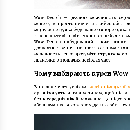
Wow Deutch — реальна можливість серй
мовою, не просто вивчити якийсь обсяг ле
міцну основу, яка буде вашою опорою, яка 
в перспективі, навіть якщо ви не будете м
Wow Deutch побудований таким чином, 
дозволяють учневі не просто отримати зна
можливість легко зрозуміти структуру мови 
практики в тривалих періодах часу.
Чому вибирають курси Wow 
В першу чергу успіхом
курсів німецької 
організовується таким чином, щоб підлаш
безпосередніх цілей. Можливо, це підгото
або навчання за кордоном, де знадобиться 