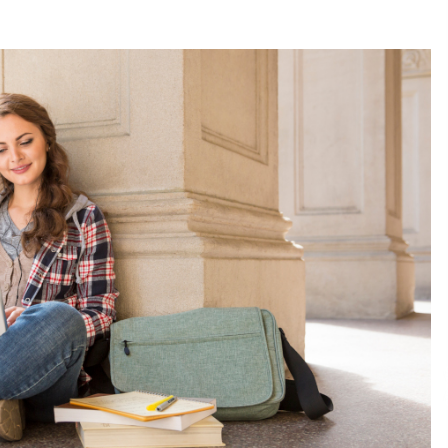
Тлуста рассказала о себе
7 лет ago
4
Антон Васалатий умножает в уме
миллионы чисел и трижды
победил на чемпионате Украины
по основам счета
6 лет ago
Четверня у супругов с
Прикарпатья — врачи советовали
удалить три эмбриона из четырех,
прижившихся после ЭКО
6 лет ago