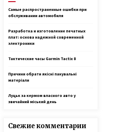
спасла ее
6 лет ago
Самые распространенные ошибки при
обслуживании автомобиля
Игорь Табанюк погиб – 12 лет
назад опытный пилот чудом
выжил в Гималаях
Разработка и изготовление печатных
7 лет ago
плат: основа надежной современной
электроники
«Фото Ивана на фронте увидела
в списке друзей у кого-то
в Facebook. Местность показалась
Тактические часы Garmin Tactix 8
мне знакомой. И я написала ему»
3 года ago
Причини обрати якісні пакувальні
матеріали
Луцьк за кермом власного авто у
звичайний міський день
Свежие комментарии