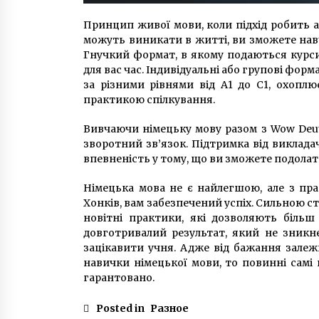
Принцип живої мови, коли підхід робить а
можуть виникати в житті, ви зможете нав
Гнучкий формат, в якому подаються курси
для вас час. Індивідуальні або групові форм
за різними рівнями від A1 до C1, охоплю
практикою спілкування.
Вивчаючи німецьку мову разом з Wow Deut
зворотний зв’язок. Підтримка від викладач
впевненість у тому, що ви зможете подолат
Німецька мова не є найлегшою, але з пра
Хонків, вам забезпечений успіх. Сильною ст
новітні практики, які дозволяють біль
довготривалий результат, який не зникне
зацікавити учня. Адже від бажання залеж
навички німецької мови, то повинні самі 
гарантовано.
Posted in
Разное