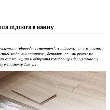
ла підлога в ванну
ність та здоров’я3 Естетика без зайвого4 Економічність у
ність6 Особливий затишок у деталях Коли ми уявляємо
ише естетику, але й відчуття комфорту. Один із сучасних
 у власному домі […]