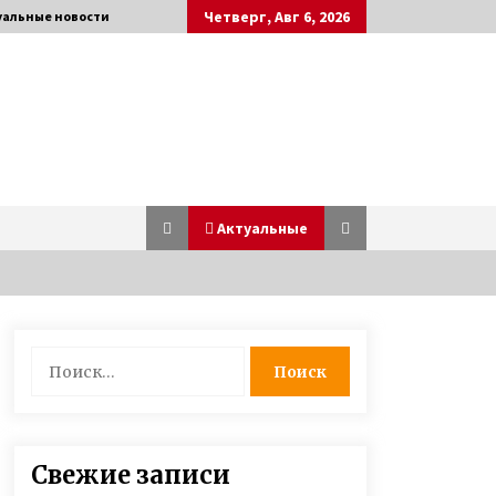
Четверг, Авг 6, 2026
уальные новости
Актуальные
Призер Паралимпийских игр
Найти:
Светлана Трифонова рассказала о
любви, разводе с мужем и
рождении детей
7 лет ago
Любовь лечит — Екатерина
Свежие записи
Бонякивская удочерила девочку с
многочисленными диагнозами и