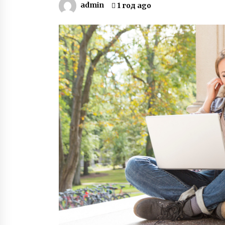
admin
1 год ago
6 лет ago
Раненый под Зеленопольем в 201
году десатник Евгений Исаев на
протезе овладел катанием Sup-
доске
6 лет ago
Супермодель Маша Тельная
рассказала о модном бизнесе,
гонорарах и личной жизни
6 лет ago