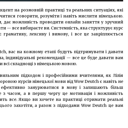
кцент на розмовній практиці та реальних ситуаціях, які
читися говорити, розуміти і навіть мислити німецькою.
, дає можливість проводити онлайн заняття у зручний
ати — все вибираєте ви. Системність, яка структурує курс
є граматику, лексику і вимову, і все це закріплюється
ch, вас на кожному етапі будуть підтримувати і давати
а, індивідуальні рекомендації — все це буде давати вам
и всі складнощі з німецькою мовою.
вильним підходом і професійними вчителями, як Лілія
ороною курсів німецької мови від Wow Deutch є навіть не
ш ефективно занурюватися в мову і залишають більш
 з часом, а в першу чергу це мотивація і можливість
ить все. Якщо ви хочете на практиці отримати реальні
цього захотіти, а разом з підходами Wow Deutch це вам