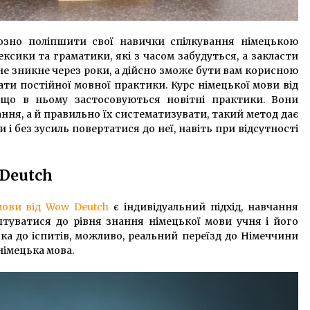
озно поліпшити свої навички спілкування німецькою
ксики та граматики, які з часом забудуться, а закласти
не зникне через роки, а дійсно зможе бути вам корисною
ати постійної мовної практики. Курс німецької мови від
що в ньому застосовуються новітні практики. Вони
ння, а й правильно їх систематизувати, такий метод дає
і без зусиль повертатися до неї, навіть при відсутності
Deutch
мови від Wow Deutch
є індивідуальний підхід, навчання
туватися до рівня знання німецької мови учня і його
вка до іспитів, можливо, реальний переїзд до Німеччини
німецька мова.