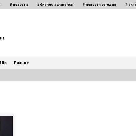
а
# новости
# бизнес и финансы
# новости сегодня
# акт
биз
бби
Разное
н
Антон Васалатий умножает в уме
миллионы чисел и трижды
победил на чемпионате Украины
по основам счета
6 лет ago
Слепая женщина из Винницы
создала рок-группу, в которой
играют музыканты с