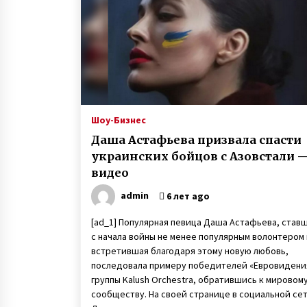
войну
7 лет ago
Наталья Шамрай воспитывает
детей с инвалидностью
6 лет ago
«Фото Ивана на фронте увидела
в списке друзей у кого-то
Шоу-Бизнес
в Facebook. Местность показала
Даша Астафьева призвала спасти
мне знакомой. И я написала ему»
3 года ago
украинских бойцов с Азовстали 
видео
admin
6 лет ago
[ad_1] Популярная певица Даша Астафьева, став
с начала войны не менее популярным волонтером
встретившая благодаря этому новую любовь,
последовала примеру победителей «Евровидени
группы Kalush Orchestra, обратившись к мировом
сообществу. На своей странице в социальной се