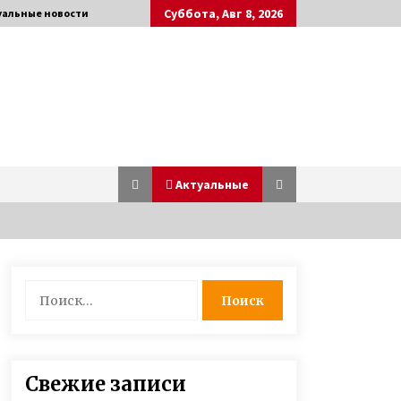
Суббота, Авг 8, 2026
уальные новости
Актуальные
Игорь Руденя, живущий в
Найти:
Чернобыльской зоне 16 лет,
открыл выставку картин в Киеве
6 лет ago
Пенсионер поступил в
Свежие записи
университет и там встретил свою
любовь