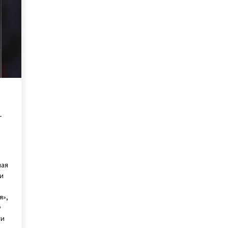
инвалидностью
7 лет ago
Агентство знакомств с
иностранцами — киевлянка
рассказала о работе фальшивой
невестой и своих заработках
7 лет ago
В Одессе дочь через 21 год нашла
пропавшую без вести мать
сь
благодаря организации Новая
жизнь
7 лет ago
—
шая
 и
я»,
у
ти