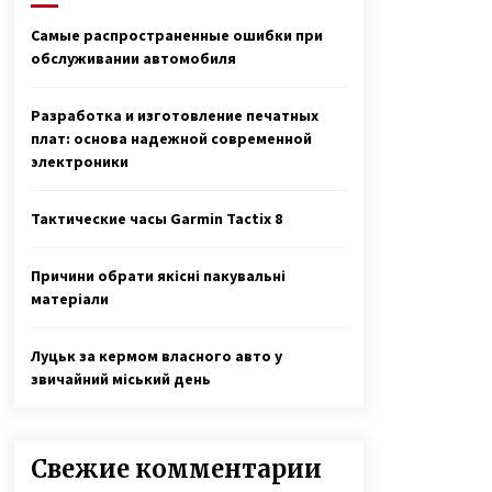
7 лет ago
Самые распространенные ошибки при
обслуживании автомобиля
Героиня ФАКТОВ Таня Воронина,
которую облил кислотой ухажер,
рассказала о рождении у нее
Разработка и изготовление печатных
двойняшек
3 года ago
плат: основа надежной современной
электроники
О смерти мужа мать 13 детей так
и не узнала — через девять дней
она тоже сгорела от ковида
Тактические часы Garmin Tactix 8
3 года ago
Причини обрати якісні пакувальні
матеріали
Луцьк за кермом власного авто у
звичайний міський день
Свежие комментарии