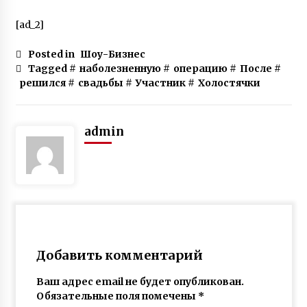
мужем и рождении детей
7 лет ago
[ad_2]
Posted in
Шоу-Бизнес
Tagged #
наболезненную
#
операцию
#
После
#
решился
#
свадьбы
#
Участник
#
Холостячки
admin
Добавить комментарий
Ваш адрес email не будет опубликован.
Обязательные поля помечены
*