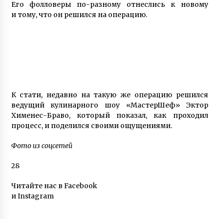
7 лет ago
Его фолловеры по-разному отнеслись к новому
и тому, что он решился на операцию.
Марина и Дмитрий Самилыки из Сум
усыновили сразу троих детей, изъятых из
неблагополучной семьи
7 лет ago
Контрабанда оружием — капитан дальнего
плавания Геннадий Гаврилов провел пять
лет в тюрьме Шри-Ланки по ложному
обвинению
К стати, недавно на такую же операцию решился
3 года ago
ведущий кулинарного шоу «МастерШеф» Эктор
Хименес-Браво, который показал, как проходил
Любовь лечит — Екатерина Бонякивская
удочерила девочку с многочисленными
процесс, и поделился своими ощущениями.
диагнозами и спасла ее
6 лет ago
Фото из соцсетей
«Фото Ивана на фронте увидела в списке
28
друзей у кого-то в Facebook. Местность
показалась мне знакомой. И я написала ему»
Читайте нас в Facebook
3 года ago
и Instagram
Призер Паралимпийских игр Светлана
Трифонова рассказала о любви, разводе с