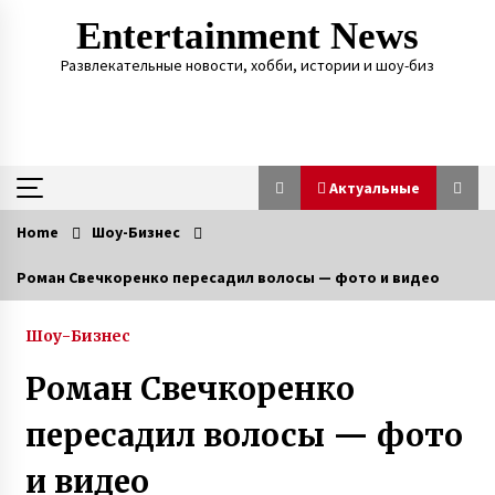
Skip
Entertainment News
to
content
Развлекательные новости, хобби, истории и шоу-биз
Актуальные
Home
Шоу-Бизнес
Актуальные
Роман Свечкоренко пересадил волосы — фото и видео
В Одессе дочь через 21 год нашла пропавшую
без вести мать благодаря организации Новая
Шоу-Бизнес
жизнь
7 лет ago
Роман Свечкоренко
Игорь Табанюк погиб – 12 лет назад
пересадил волосы — фото
опытный пилот чудом выжил в Гималаях
7 лет ago
и видео