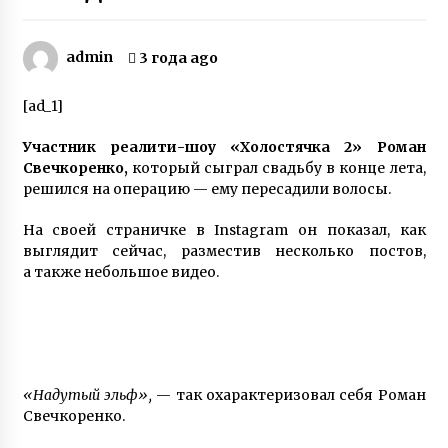
Вся семья Елены Куклы из Богуслава
Киевской области защищала Украину на
Донбассе
admin
3 года ago
7 лет ago
[ad_1]
Пластическая операция носа изменила
судьбу женщины — героиня телешоу 1+1
Участник реалити-шоу «Холостячка 2» Роман
Валентина Тлуста рассказала о себе
Свечкоренко,
который сыграл свадьбу в конце лета,
7 лет ago
решился на операцию — ему пересадили волосы.
Раненый под Зеленопольем в 2014 году
десатник Евгений Исаев на протезе овладел
На своей страничке в Instagram он показал, как
катанием Sup-доске
выглядит сейчас, разместив несколько постов,
6 лет ago
а также небольшое видео.
О смерти мужа мать 13 детей так
и не узнала — через девять дней она тоже
сгорела от ковида
3 года ago
«Надутый эльф»,
— так охарактеризовал себя Роман
Слепая женщина из Винницы создала рок-
Свечкоренко.
группу, в которой играют музыканты с
инвалидностью