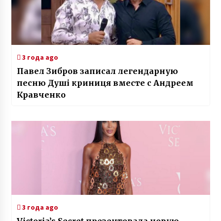
3 года ago
Павел Зибров записал легендарную
песню Душі криниця вместе с Андреем
Кравченко
3 года ago