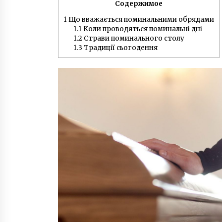
Содержимое
прижившихся после ЭКО
6 лет ago
1
Що вважається поминальними обрядами
1.1
Коли проводяться поминальні дні
Девушка-рентген Виктория
Чабаненко из Запорожья стала
1.2
Страви поминального столу
медиком-диагностом
1.3
Традиції сьогодення
6 лет ago
Игорь Табанюк погиб – 12 лет
назад опытный пилот чудом
выжил в Гималаях
7 лет ago