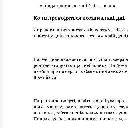
подання милостині, їжі та свічок.
Коли проводяться поминальні дні
У православних християн існують чіткі дати
Христа. У цей день моляться за упокій душі
На 9-й день вважається, що душа померлог
родини згадують про небіжчика. На 40-
пам’яті про померлого. Саме в цей день з
Божий суд.
На річницю смерті, навіть коли була пров
його могилу, замовляють церковну служ
панахида, тобто спеціальна молитва за упок
Повна служба з поминанням і причастям, то