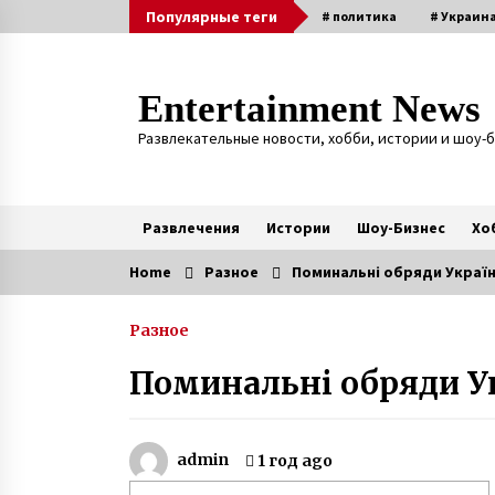
Skip
Популярные теги
# политика
# Украин
to
content
Entertainment News
Развлекательные новости, хобби, истории и шоу-
Развлечения
Истории
Шоу-Бизнес
Хо
Home
Разное
Поминальні обряди України
Актуальные
Разное
Неизлечимо больной 11-летний
Саша с Буковины записал
Поминальні обряди Ук
трогательное видео
6 лет ago
Четверня у супругов с
admin
1 год ago
Прикарпатья — врачи советовал
удалить три эмбриона из четыре