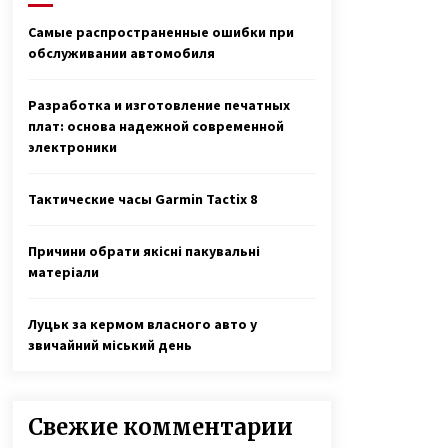
двойняшек
3 года ago
Самые распространенные ошибки при
обслуживании автомобиля
Любовь лечит — Екатерина
Бонякивская удочерила девочку с
многочисленными диагнозами и
Разработка и изготовление печатных
спасла ее
6 лет ago
плат: основа надежной современной
электроники
Супермодель Маша Тельная
рассказала о модном бизнесе,
гонорарах и личной жизни
Тактические часы Garmin Tactix 8
6 лет ago
Причини обрати якісні пакувальні
матеріали
Луцьк за кермом власного авто у
звичайний міський день
Свежие комментарии