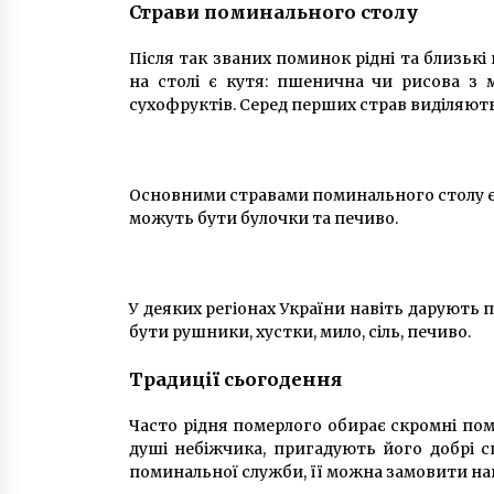
Страви поминального столу
Після так званих поминок рідні та близьк
на столі є кутя: пшенична чи рисова з 
сухофруктів. Серед перших страв виділяють
Основними стравами поминального столу є 
можуть бути булочки та печиво.
У деяких регіонах України навіть даруют
бути рушники, хустки, мило, сіль, печиво.
Традиції сьогодення
Часто рідня померлого обирає скромні пом
душі небіжчика, пригадують його добрі с
поминальної служби, її можна замовити на