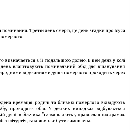
 поминання. Третій день смерті, це день згадки про Ісуса
 померлого.
о визначається з її подальшою долею. В цей день у колі
й день влаштовують поминальний обід для вшанування
а народними віруваннями душа померлого проходить через
едена кремація, родичі та близькі померлого відвідують
бу, проводять обід. У деяких випадках відбувається
ій душі небіжчика. Її замовляють у православних храмах.
бто літургія, також може бути замовлена.