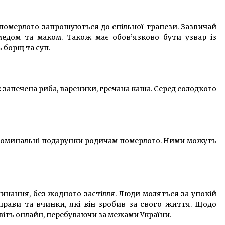
і померлого запрошуються до спільної трапези. Зазвичай
медом та маком. Також має обов’язково бути узвар із
 борщ та суп.
запечена риба, вареники, гречана каша. Серед солодкого
ь поминальні подарунки родичам померлого. Ними можуть
инання, без жодного застілля. Люди моляться за упокій
прави та вчинки, які він зробив за свого життя. Щодо
віть онлайн, перебуваючи за межами України.