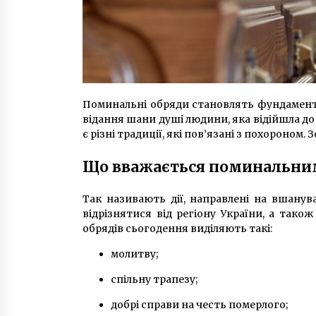
Поминальні обряди становлять фундамент 
відання шани душі людини, яка відійшла до 
є різні традиції, які пов’язані з похороном.
Що вважається поминальни
Так називають дії, направлені на вшанув
відрізнятися від регіону України, а так
обрядів сьогодення виділяють такі:
молитву;
спільну трапезу;
добрі справи на честь померлого;