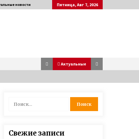
Пятница, Авг 7, 2026
уальные новости
Актуальные
Ослиная ферма под Киевом —
Найти:
владелец Владимир Васильев
рассказал о производстве
уникального ослиного молока
3 года ago
Героиня ФАКТОВ Таня Воронина,
Свежие записи
которую облил кислотой ухажер,
рассказала о рождении у нее