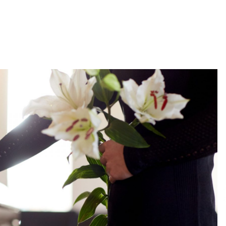
6 лет ago
Вся семья Елены Куклы из
Богуслава Киевской области
защищала Украину на Донбассе
7 лет ago
Пенсионер поступил в
университет и там встретил свою
любовь
7 лет ago