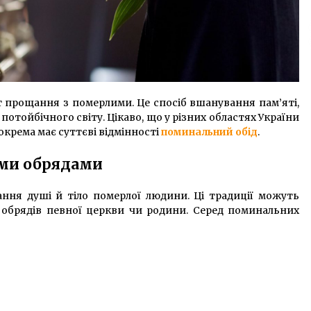
прощання з померлими. Це спосіб вшанування пам’яті,
потойбічного світу. Цікаво, що у різних областях України
 Зокрема має суттєві відмінності
поминальний обід
.
ми обрядами
ання душі й тіло померлої людини. Ці традиції можуть
ож обрядів певної церкви чи родини. Серед поминальних