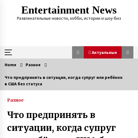
Skip
Entertainment News
to
content
Развлекательные новости, хобби, истории и шоу-биз
Актуальные
Home
Разное
Актуальные
Что предпринять в ситуации, когда супруг или ребёнок
в США без статуса
О смерти мужа мать 13 детей так
и не узнала — через девять дней она тоже
сгорела от ковида
Разное
3 года ago
Что предпринять в
«Фото Ивана на фронте увидела в списке
друзей у кого-то в Facebook. Местность
ситуации, когда супруг
показалась мне знакомой. И я написала ему»
3 года ago