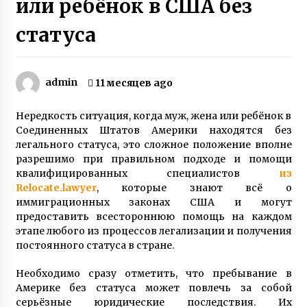
или ребёнок в США без
Игорь Руденя, живущий в Чернобыльской
статуса
зоне 16 лет, открыл выставку картин в Киеве
6 лет ago
Слепая женщина из Винницы создала рок-
admin
11 месяцев ago
группу, в которой играют музыканты с
инвалидностью
Нередкость ситуация, когда муж, жена или ребёнок в
7 лет ago
Соединенных Штатов Америки находятся без
легального статуса, это сложное положение вполне
Вся семья Елены Куклы из Богуслава
Киевской области защищала Украину на
разрешимо при правильном подходе и помощи
Донбассе
квалифицированных специалистов
из
7 лет ago
Relocate.lawyer
, которые знают всё о
иммиграционных законах США и могут
После гибели мужа в АТО мать двух сыновей
предоставить всестороннюю помощь на каждом
Анна Оцабера из Винницкой области пошла
этапе любого из процессов легализации и получения
на войну
постоянного статуса в стране.
7 лет ago
Необходимо сразу отметить, что пребывание в
Пластическая операция носа изменила
судьбу женщины — героиня телешоу 1+1
Америке без статуса может повлечь за собой
Валентина Тлуста рассказала о себе
серьёзные юридические последствия. Их