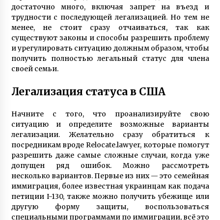
7 лет ago
достаточно много, включая запрет на въезд и
трудности с последующей легализацией. Но тем не
Ослиная ферма под Киевом — владелец
менее, не стоит сразу отчаиваться, так как
Владимир Васильев рассказал о
существуют законы и способы разрешить проблему
производстве уникального ослиного молока
и урегулировать ситуацию должным образом, чтобы
3 года ago
получить полностью легальный статус для члена
своей семьи.
Героиня ФАКТОВ Таня Воронина, которую
облил кислотой ухажер, рассказала о
рождении у нее двойняшек
Легализация статуса в США
3 года ago
Начните с того, что проанализируйте свою
Четверня у супругов с Прикарпатья — врачи
ситуацию и определите возможные варианты
советовали удалить три эмбриона из
четырех, прижившихся после ЭКО
легализации. Желательно сразу обратиться к
6 лет ago
посредникам вроде Relocate.lawyer, которые помогут
разрешить даже самые сложные случаи, когда уже
Пенсионер поступил в университет и там
допущен ряд ошибок. Можно рассмотреть
встретил свою любовь
несколько вариантов. Первые из них — это семейная
7 лет ago
иммиграция, более известная украинцам как подача
петиции I-130, также можно получить убежище или
другую форму защиты, воспользоваться
Девушка-рентген Виктория Чабаненко из
Запорожья стала медиком-диагностом
специальными программами по иммиграции, всё это