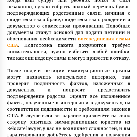
Когда ваш супруг или ребёнок попал в США
незаконно, нужно собрать полный перечень бумаг,
подтверждающих родственные связи, начиная с
свидетельства о браке, свидетельства о рождении и
документов о совместном проживании. Подобные
документы станут основой для подачи петиции и
обоснования необходимости
воссоединения семьи
США
. Подготовка пакета документов требует
внимательности, нужно избегать любой ошибки,
так как они недопустимы и могут привести к отказу.
После подачи петиции иммиграционные органы
могут назначить консульское интервью, там
проверят подлинность фактов, изложенных в
документах, и попросят предоставить
подтверждение родства. Оценят все изложенные
факты, полученные в интервью и в документах, на
соответствие подлинности и требованиям законов
США. В случае если вы заранее привлечёте на свою
сторону опытных иммиграционных юристов из
Relocate.lawyer, у вас не возникнет сложностей, и вы
гарантированно добьётесь одобрения и получения