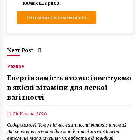
комментариев.
Next Post
Разное
Енергія замість втоми: інвестуємо
в якісні вітаміни для легкої
вагітності
Сб Июл 4 , 2026
Содержимое1 Чому під час вагітності виникає втома2
Які речовини важливі для майбутньої мами3 Якість
вітамінів має значення4 Як вибрати відповідний