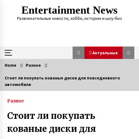
Skip
Entertainment News
to
content
Развлекательные новости, хобби, истории и шоу-биз
Актуальные
Home
Разное
Актуальные
Стоит ли покупать кованые диски для повседневного
автомобиля
О смерти мужа мать 13 детей так
и не узнала — через девять дней она тоже
сгорела от ковида
Разное
3 года ago
Стоит ли покупать
Антон Васалатий умножает в уме миллионы
чисел и трижды победил на чемпионате
кованые диски для
Украины по основам счета
6 лет ago