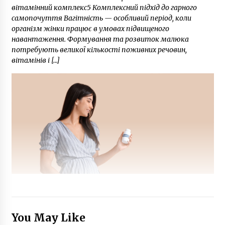
вітамінний комплекс5 Комплексний підхід до гарного
самопочуття Вагітність — особливий період, коли
організм жінки працює в умовах підвищеного
навантаження. Формування та розвиток малюка
потребують великої кількості поживних речовин,
вітамінів і […]
You May Like