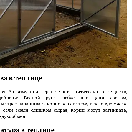
ва в теплице
ву. За зиму она теряет часть питательных веществ,
обрения. Весной грунт требует насыщения азотом,
быстрее наращивать корневую систему и зеленую массу.
 если земля слишком сырая, корни могут загнивать,
здухообмен.
атура в теплице