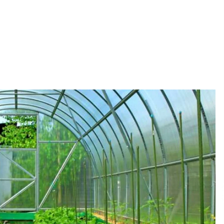
6 лет ago
Супермодель Маша Тельная
рассказала о модном бизнесе,
гонорарах и личной жизни
6 лет ago
Агентство знакомств с
иностранцами — киевлянка
рассказала о работе фальшивой
невестой и своих заработках
7 лет ago