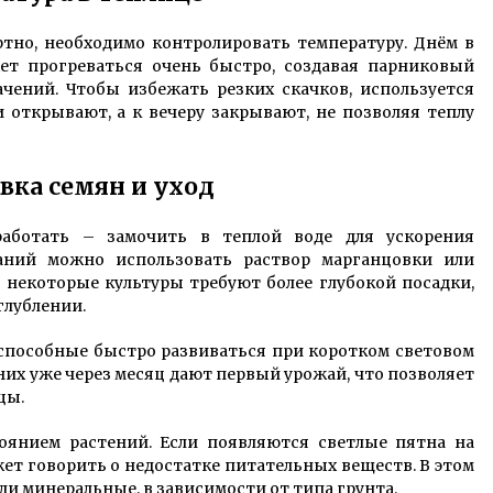
тно, необходимо контролировать температуру. Днём в
ет прогреваться очень быстро, создавая парниковый
чений. Чтобы избежать резких скачков, используется
 открывают, а к вечеру закрывают, не позволяя теплу
вка семян и уход
работать – замочить в теплой воде для ускорения
аний можно использовать раствор марганцовки или
 некоторые культуры требуют более глубокой посадки,
глублении.
 способные быстро развиваться при коротком световом
них уже через месяц дают первый урожай, что позволяет
цы.
тоянием растений. Если появляются светлые пятна на
жет говорить о недостатке питательных веществ. В этом
ли минеральные, в зависимости от типа грунта.