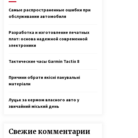
семьи
7 лет ago
Самые распространенные ошибки при
обслуживании автомобиля
Неизлечимо больному Саше,
которого приняли в полицейские,
исполнилось 11 лет
Разработка и изготовление печатных
7 лет ago
плат: основа надежной современной
электроники
Антон Васалатий умножает в уме
миллионы чисел и трижды
победил на чемпионате Украины
Тактические часы Garmin Tactix 8
по основам счета
7 лет ago
Причини обрати якісні пакувальні
матеріали
Луцьк за кермом власного авто у
звичайний міський день
Свежие комментарии