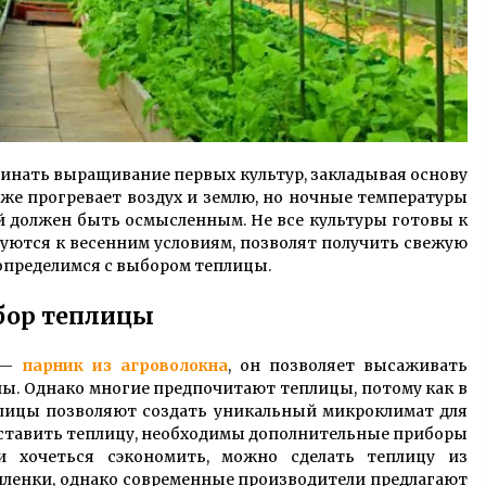
ачинать выращивание первых культур, закладывая основу
 уже прогревает воздух и землю, но ночные температуры
й должен быть осмысленным. Не все культуры готовы к
ируются к весенним условиям, позволят получить свежую
 определимся с выбором теплицы.
бор теплицы
я —
парник из агроволокна
, он позволяет высаживать
сны. Однако многие предпочитают теплицы, потому как в
плицы позволяют создать уникальный микроклимат для
оставить теплицу, необходимы дополнительные приборы
ли хочеться сэкономить, можно сделать теплицу из
 пленки, однако современные производители предлагают