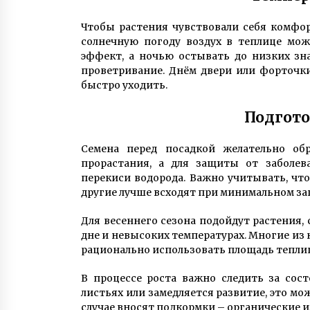
Чтобы растения чувствовали себя комфор
солнечную погоду воздух в теплице мож
эффект, а ночью остывать до низких зна
проветривание. Днём двери или форточки
быстро уходить.
Подгото
Семена перед посадкой желательно об
прорастания, а для защиты от заболев
перекиси водорода. Важно учитывать, что
другие лучше всходят при минимальном за
Для весеннего сезона подойдут растения,
дне и невысоких температурах. Многие из 
рационально использовать площадь тепли
В процессе роста важно следить за сос
листьях или замедляется развитие, это мо
случае вносят подкормки – органические и