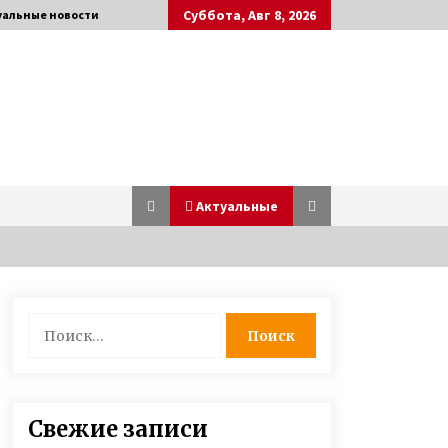
Суббота, Авг 8, 2026
уальные новости
Актуальные
Слепая женщина из Винницы
Найти:
создала рок-группу, в которой
играют музыканты с
инвалидностью
7 лет ago
Марина и Дмитрий Самилыки из
Свежие записи
Сум усыновили сразу троих детей,
изъятых из неблагополучной