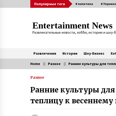
Skip
Популярные теги
# политика
# Украин
to
content
Entertainment News
Развлекательные новости, хобби, истории и шоу-
Развлечения
Истории
Шоу-Бизнес
Хо
Home
Разное
Ранние культуры для тепл
Актуальные
Разное
Наталья Шамрай воспитывает
детей с инвалидностью
Ранние культуры для
6 лет ago
теплицу к весеннем
Игорь Табанюк погиб – 12 лет
назад опытный пилот чудом
выжил в Гималаях