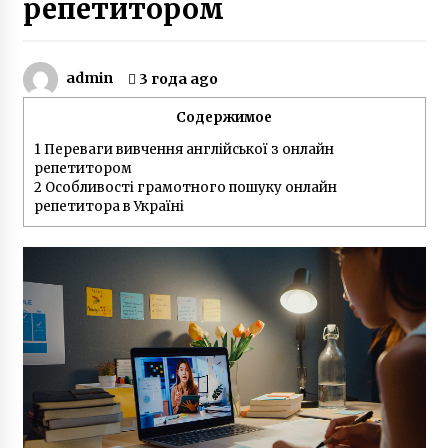
репетитором
Игорь Табанюк погиб – 12 лет назад
опытный пилот чудом выжил в Гималаях
7 лет ago
admin
3 года ago
Контрабанда оружием — капитан дальнего
Содержимое
плавания Геннадий Гаврилов провел пять
лет в тюрьме Шри-Ланки по ложному
1
Переваги вивчення англійської з онлайн
обвинению
репетитором
3 года ago
2
Особливості грамотного пошуку онлайн
репетитора в Україні
Героиня ФАКТОВ Таня Воронина, которую
облил кислотой ухажер, рассказала о
рождении у нее двойняшек
3 года ago
Раненый под Зеленопольем в 2014 году
десатник Евгений Исаев на протезе овладел
катанием Sup-доске
6 лет ago
Ослиная ферма под Киевом — владелец
Владимир Васильев рассказал о
производстве уникального ослиного молока