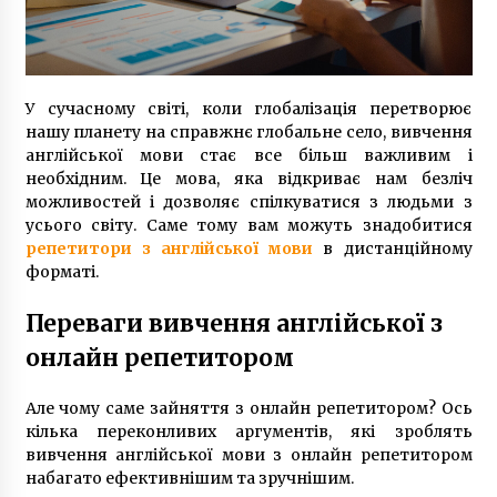
3 года ago
Пластическая операция носа изменила
судьбу женщины — героиня телешоу 1+1
Валентина Тлуста рассказала о себе
У сучасному світі, коли глобалізація перетворює
7 лет ago
нашу планету на справжнє глобальне село, вивчення
англійської мови стає все більш важливим і
Вся семья Елены Куклы из Богуслава
Киевской области защищала Украину на
необхідним. Це мова, яка відкриває нам безліч
Донбассе
можливостей і дозволяє спілкуватися з людьми з
7 лет ago
усього світу. Саме тому вам можуть знадобитися
репетитори з англійської мови
в дистанційному
В Одессе дочь через 21 год нашла пропавшую
форматі.
без вести мать благодаря организации Новая
жизнь
Переваги вивчення англійської з
7 лет ago
онлайн репетитором
Неизлечимо больной 11-летний Саша с
Буковины записал трогательное видео
Але чому саме зайняття з онлайн репетитором? Ось
6 лет ago
кілька переконливих аргументів, які зроблять
вивчення англійської мови з онлайн репетитором
Игорь Руденя, живущий в Чернобыльской
набагато ефективнішим та зручнішим.
зоне 16 лет, открыл выставку картин в Киеве