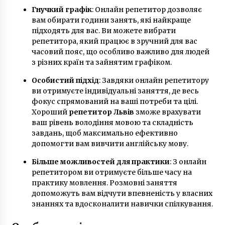
6 лет ago
Гнучкий графік
: Онлайн репетитор дозволяє
вам обирати години занять, які найкраще
підходять для вас. Ви можете вибрати
репетитора, який працює в зручний для вас
часовий пояс, що особливо важливо для людей
з різних країн та зайнятим графіком.
Особистий підхід
: Завдяки онлайн репетитору
ви отримуєте індивідуальні заняття, де весь
фокус спрямований на ваші потреби та цілі.
Хороший
репетитор Львів
зможе врахувати
ваш рівень володіння мовою та складність
завдань, щоб максимально ефективно
допомогти вам вивчити англійську мову.
Більше можливостей для практики
: З онлайн
репетитором ви отримуєте більше часу на
практику мовлення. Розмовні заняття
допоможуть вам відчути впевненість у власних
знаннях та вдосконалити навички спілкування.