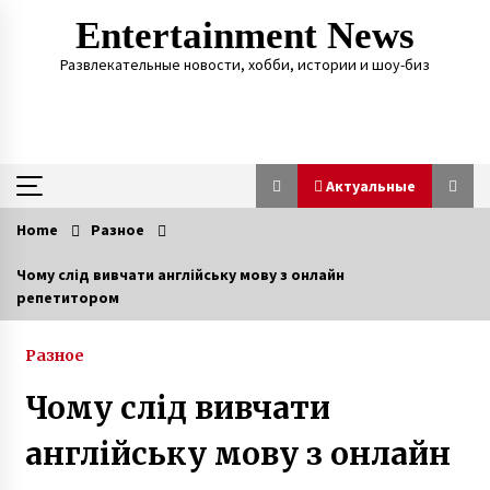
Skip
Entertainment News
to
content
Развлекательные новости, хобби, истории и шоу-биз
Актуальные
Home
Разное
Актуальные
Чому слід вивчати англійську мову з онлайн
репетитором
Любовь лечит — Екатерина Бонякивская
удочерила девочку с многочисленными
диагнозами и спасла ее
Разное
6 лет ago
Чому слід вивчати
Призер Паралимпийских игр Светлана
Трифонова рассказала о любви, разводе с
англійську мову з онлайн
мужем и рождении детей
7 лет ago