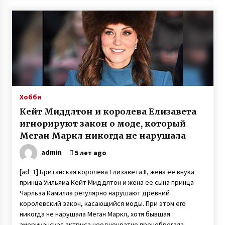
Хобби
Кейт Миддлтон и королева Елизавета
игнорируют закон о моде, который
Меган Маркл никогда не нарушала
admin
5 лет ago
[ad_1] Британская королева Елизавета II, жена ее внука
принца Уильяма Кейт Миддлтон и жена ее сына принца
Чарльза Камилла регулярно нарушают древний
королевский закон, касающийся моды. При этом его
никогда не нарушала Меган Маркл, хотя бывшая
американская актриса неоднократно пренебрегала