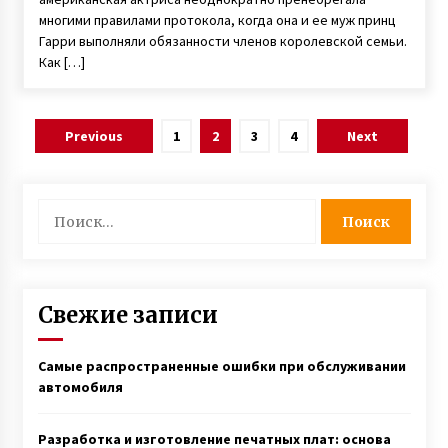
многими правилами протокола, когда она и ее муж принц
Гарри выполняли обязанности членов королевской семьи.
Как […]
Навигация
Previous
1
2
3
4
Next
по
записям
Найти:
Свежие записи
Самые распространенные ошибки при обслуживании
автомобиля
Разработка и изготовление печатных плат: основа