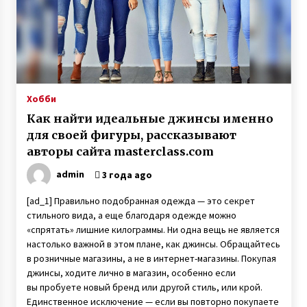
О смерти мужа мать 13 детей так
и не узнала — через девять дней она тоже
сгорела от ковида
3 года ago
Хобби
Любовь лечит — Екатерина Бонякивская
удочерила девочку с многочисленными
Как найти идеальные джинсы именно
диагнозами и спасла ее
для своей фигуры, рассказывают
6 лет ago
авторы сайта masterclass.com
Неизлечимо больной 11-летний Саша с
admin
Буковины записал трогательное видео
3 года ago
6 лет ago
[ad_1] Правильно подобранная одежда — это секрет
стильного вида, а еще благодаря одежде можно
Пенсионер поступил в университет и там
«спрятать» лишние килограммы. Ни одна вещь не является
встретил свою любовь
настолько важной в этом плане, как джинсы. Обращайтесь
7 лет ago
в розничные магазины, а не в интернет-магазины. Покупая
джинсы, ходите лично в магазин, особенно если
вы пробуете новый бренд или другой стиль, или крой.
Антон Васалатий умножает в уме миллионы
чисел и трижды победил на чемпионате
Единственное исключение — если вы повторно покупаете