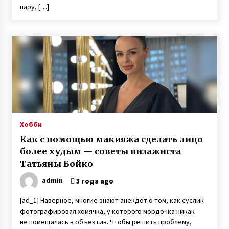
Украины по основам счета
пару, […]
6 лет ago
Хобби
Как с помощью макияжа сделать лицо
более худым — советы визажиста
Татьяны Бойко
admin
3 года ago
[ad_1] Наверное, многие знают анекдот о том, как суслик
фотографировал хомячка, у которого мордочка никак
не помещалась в объектив. Чтобы решить проблему,