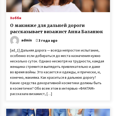
Героиня ФАКТОВ Таня Воронина, которую
облил кислотой ухажер, рассказала о
рождении у нее двойняшек
Хобби
3 года ago
О макияже для дальней дороги
рассказывает визажист Анна Баланюк
Четверня у супругов с Прикарпатья — врачи
советовали удалить три эмбриона из
четырех, прижившихся после ЭКО
admin
3 года ago
6 лет ago
[ad_1] Дальняя дорога — всегда непростое испытание,
особенно если добираться до места назначения нужно
Ослиная ферма под Киевом — владелец
Владимир Васильев рассказал о
несколько суток. Однако несмотря на трудности, каждая
производстве уникального ослиного молока
женщина стремится выглядеть привлекательно и даже
3 года ago
во время войны. Это касается и одежды, и прически, и,
конечно, макияжа. Как краситься в дальнюю дорогу?
После гибели мужа в АТО мать двух сыновей
Какие средства декоративной косметики должны быть
Анна Оцабера из Винницкой области пошла
в косметичке? Обо всем этом в интервью «ФАКТАМ»
на войну
рассказала визажист, […]
7 лет ago
Неизлечимо больному Саше, которого
приняли в полицейские, исполнилось 11 лет
7 лет ago